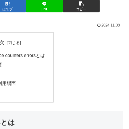
はてブ
LINE
コピー
2024.11.08
次
ace counters errorsとは
要
利用場面
orsとは