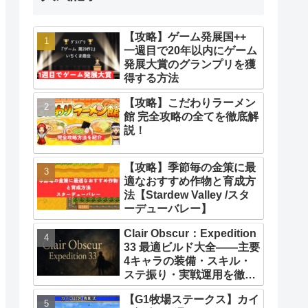
【攻略】ゲーム発展国++
一週目で20年以内にゲーム
発展大賞のグランプリを獲
得する方法
【攻略】こだわりラーメン
館 完全攻略の全てを徹底解
説！
【攻略】季節毎の金策に最
適なおすすめ作物と育成方
法【Stardew Valley /スタ
ーデューバレー】
Clair Obscur：Expedition
33 最適ビルド大全――主要
4キャラの装備・スキル・
ステ振り・実戦運用を徹底
解説【クレールオブスキュ
【G1牧場ステークス】カイ
ール エクスペディション