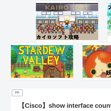
PR
【Cisco】show interface co