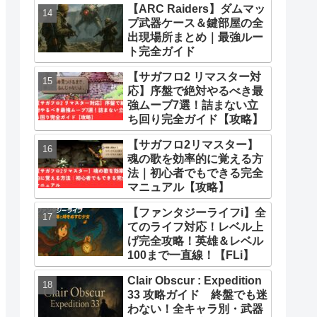
【ARC Raiders】ダムマッ
プ武器ケース＆鍵部屋の全
出現場所まとめ｜最強ルー
ト完全ガイド
【サガフロ2 リマスター対
応】序盤で絶対やるべき最
強ムーブ7選！詰まない立
ち回り完全ガイド【攻略】
【サガフロ2リマスター】
魂の歌を効率的に覚える方
法｜初心者でもできる完全
マニュアル【攻略】
【ファンタジーライフi】全
てのライフ対応！レベル上
げ完全攻略！英雄＆レベル
100まで一直線！【FLi】
Clair Obscur : Expedition
33 攻略ガイド 終盤でも迷
わない！全キャラ別・武器