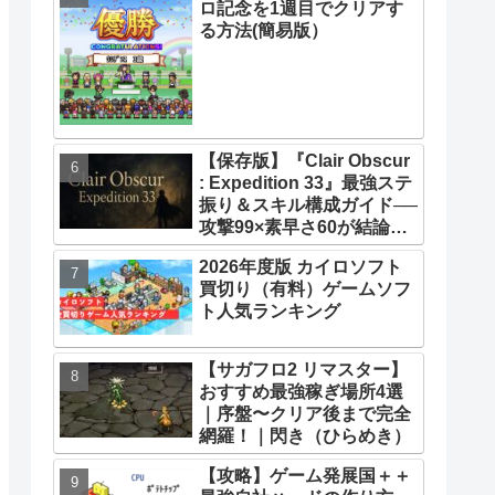
ロ記念を1週目でクリアす
33】【攻略】
る方法(簡易版）
【保存版】『Clair Obscur
: Expedition 33』最強ステ
振り＆スキル構成ガイド──
攻撃99×素早さ60が結論！
全キャラ万能ビルド徹底解
2026年度版 カイロソフト
説
買切り（有料）ゲームソフ
ト人気ランキング
【サガフロ2 リマスター】
おすすめ最強稼ぎ場所4選
｜序盤〜クリア後まで完全
網羅！｜閃き（ひらめき）
【攻略】ゲーム発展国＋＋