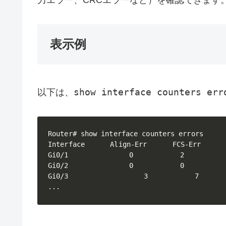
表示例
show interface counters err
以下は、
Router# show interface counters errors

Interface 　　　Align-Err 　　　FCS-Err 　　　X
Gi0/1 　　　　　　　　0 　　　　　　2　　　　　　
Gi0/2 　　　　　　　　0 　　　　　　0　　　　　　 
Gi0/3　　　　　　        3　　　　　　 7　　　　