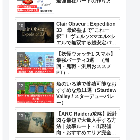
最強自社ハードの作り方
Clair Obscur : Expedition
33 最終盤まで“これ一
択”！ ヴェルソ×マエル×シ
エルで無双する超安定パー
ティー構築ガイド
【妖怪ウォッチ1 スマホ】
最強パーティ3選 （周
回・鬼戦・汎用おススメ
PT）-
魚のいる池で養殖可能なお
すすめな魚11選（Stardew
Valley / スターデューバレ
ー）
【ARC Raiders攻略】設計
図を最短で大量入手する方
法｜効率ルート・出現傾
向・おすすめエリア完全ま
とめ