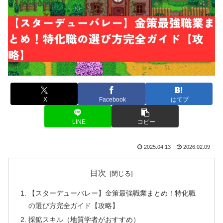
X
Facebook
はてブ
LINE
コピー
2025.04.13
2026.02.09
目次
【スターデューバレー】金策最強職業まとめ！特化職
の選び方完全ガイド【攻略】
採鉱スキル（地質学者がおすすめ）