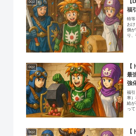
【
DQ2
福
特等
おけ
側が
り、
【
DQ2
最
強
略
福引
率）
給が
って
【
DQ2