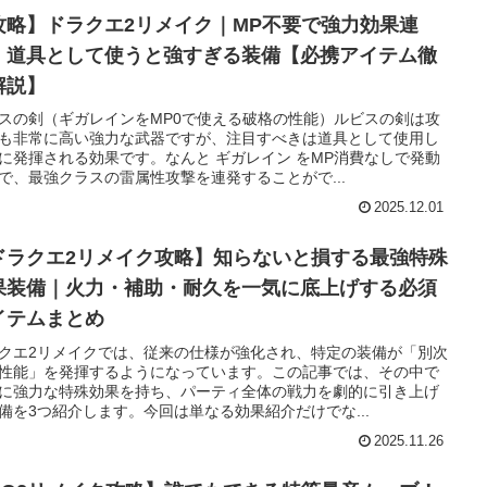
攻略】ドラクエ2リメイク｜MP不要で強力効果連
！道具として使うと強すぎる装備【必携アイテム徹
解説】
スの剣（ギガレインをMP0で使える破格の性能）ルビスの剣は攻
も非常に高い強力な武器ですが、注目すべきは道具として使用し
に発揮される効果です。なんと ギガレイン をMP消費なしで発動
で、最強クラスの雷属性攻撃を連発することがで...
2025.12.01
ドラクエ2リメイク攻略】知らないと損する最強特殊
果装備｜火力・補助・耐久を一気に底上げする必須
イテムまとめ
クエ2リメイクでは、従来の仕様が強化され、特定の装備が「別次
性能」を発揮するようになっています。この記事では、その中で
に強力な特殊効果を持ち、パーティ全体の戦力を劇的に引き上げ
備を3つ紹介します。今回は単なる効果紹介だけでな...
2025.11.26