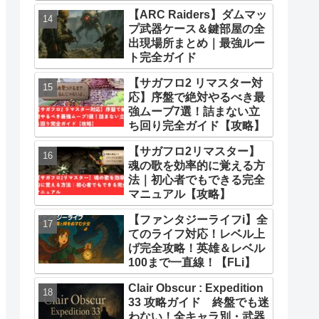
とめ
【ARC Raiders】ダムマッ
プ武器ケース＆鍵部屋の全
出現場所まとめ｜最強ルー
ト完全ガイド
【サガフロ2 リマスター対
応】序盤で絶対やるべき最
強ムーブ7選！詰まない立
ち回り完全ガイド【攻略】
【サガフロ2リマスター】
魂の歌を効率的に覚える方
法｜初心者でもできる完全
マニュアル【攻略】
【ファンタジーライフi】全
てのライフ対応！レベル上
げ完全攻略！英雄＆レベル
100まで一直線！【FLi】
Clair Obscur : Expedition
33 攻略ガイド 終盤でも迷
わない！全キャラ別・武器