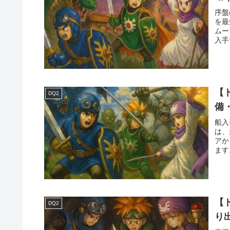
序盤
を最
ムー
入手
【
DQ2
備
船入
は、
アか
ます
【
DQ2
り