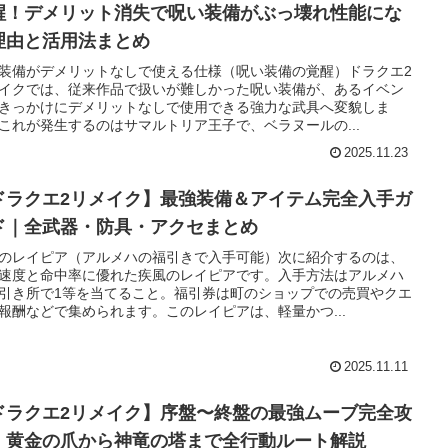
醒！デメリット消失で呪い装備がぶっ壊れ性能にな
理由と活用法まとめ
装備がデメリットなしで使える仕様（呪い装備の覚醒）ドラクエ2
イクでは、従来作品で扱いが難しかった呪い装備が、あるイベン
きっかけにデメリットなしで使用できる強力な武具へ変貌しま
これが発生するのはサマルトリア王子で、ベラヌールの...
2025.11.23
ドラクエ2リメイク】最強装備＆アイテム完全入手ガ
ド｜全武器・防具・アクセまとめ
のレイピア（アルメハの福引きで入手可能）次に紹介するのは、
速度と命中率に優れた疾風のレイピアです。入手方法はアルメハ
引き所で1等を当てること。福引券は町のショップでの売買やクエ
報酬などで集められます。このレイピアは、軽量かつ...
2025.11.11
ドラクエ2リメイク】序盤〜終盤の最強ムーブ完全攻
｜黄金の爪から神竜の塔まで全行動ルート解説