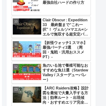
最強自社ハードの作り方
Clair Obscur : Expedition
33 最終盤まで“これ一
択”！ ヴェルソ×マエル×シ
エルで無双する超安定パー
ティー構築ガイド
【妖怪ウォッチ1 スマホ】
最強パーティ3選 （周
回・鬼戦・汎用おススメ
PT）-
魚のいる池で養殖可能なお
すすめな魚11選（Stardew
Valley / スターデューバレ
ー）
【ARC Raiders攻略】設計
図を最短で大量入手する方
法｜効率ルート・出現傾
向・おすすめエリア完全ま