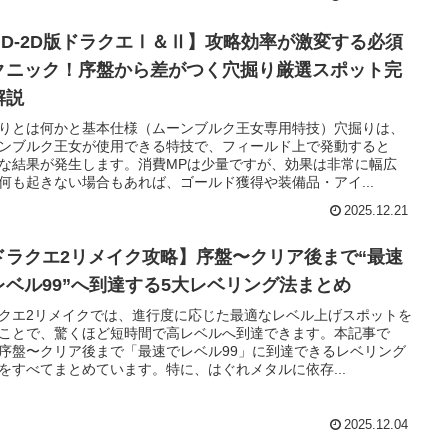
HD-2D版ドラクエⅠ＆Ⅱ】攻略効率が激変する必須
クニック！序盤から差がつく穴掘り厳選スポット完
解説
りとは何かと基本仕様（ムーンブルク王女専用特技）穴掘りは、
ンブルク王女が使用できる特技で、フィールド上で発動すると
な結果が発生します。消費MPは少量ですが、効果は非常に幅広
何も起きない場合もあれば、ゴールド獲得や装備品・アイ...
2025.12.21
ドラクエ2リメイク攻略】序盤〜クリア後まで“最速
レベル99”へ到達する5大レベリング法まとめ
クエ2リメイクでは、進行度に応じた最適なレベル上げスポットを
ことで、驚くほど短時間で高レベルへ到達できます。本記事で
序盤〜クリア後まで「最速でレベル99」に到達できるレベリング
をすべてまとめています。特に、はぐれメタルに依存...
2025.12.04