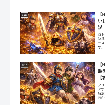
【
dq1r
い
説
ロト
防具
ラス
す。
【
DQ2
装
【
クリ
アす
解放
向か