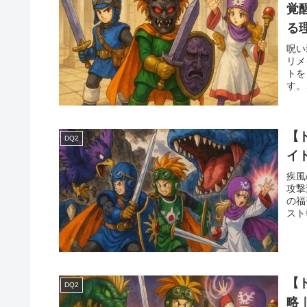
覚
る
呪い
リメ
トを
す。
【
DQ2
イ
疾風
攻撃
の福
スト
【
DQ2
略