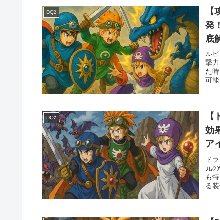
【
DQ2
発
底
ルビ
撃力
た時
可能
【
DQ2
効
ア
ドラ
元の
も特
る装