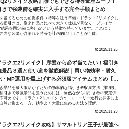
DQ2リメイク攻略】誰でもできる特等量産ムーブ！
引きで強装備を確実に入手する完全手順まとめ
を当てるための前提条件（特等を狙う準備）ドラクエ2リメイクに
る福引きは、従来作品と比べて大きく仕様が異なり、プレイヤー
“結果を固定前に戻せる”という特徴を持っています。これによ
強力な装備が含まれる特等を計画的に狙うことが可能...
2025.11.25
ドラクエ2リメイク】序盤から必ず当てたい！福引き
強景品３選と使い道を徹底解説｜買い物効率・耐久
化・MP運用を爆上げする必須級アイテムまとめ【攻
】
き景品を最大限活かすための効率的な福引き券収集方法（収集効
福引きで最強景品を狙うためには、当然ながら福引き券の安定供
不可欠です。ドラクエ2リメイクでは、ストーリー進行と探索によ
自然と集まる一方、効率よく大量に集める方法を理解...
2025.11.23
ドラクエ2リメイク攻略】サマルトリア王子が最強へ