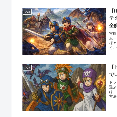
【
DQ2
テ
全
穴掘
ムー
様々
く、
【
DQ2
で
ドラ
選ぶ
は、
方法