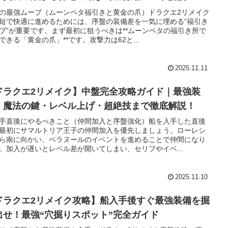
の最強ムーブ（ムーンペタ福引きと黄金の爪）ドラクエ2リメイク
短で快適に進めるためには、序盤の装備差を一気に埋める“福引き
ブ”が重要です。まず最初に狙うべきは**ムーンペタの福引き所で
できる「黄金の爪」**です。攻撃力は62と...
2025.11.11
ドラクエ2リメイク】中盤完全攻略ガイド｜最強装
・魔法の鍵・レベル上げ・超絶技まで徹底解説！
手直後にやるべきこと（仲間加入と序盤強化）船を入手した直後
最初にサマルトリア王子の仲間加入を優先しましょう。ローレシ
ら南に向かい、ベラヌールのイベントを進めることで仲間になり
。加入が遅いとレベル差が開いてしまい、セリフやイベ...
2025.11.10
ドラクエ2リメイク攻略】船入手後すぐ最強装備を掘
出せ！最強“穴掘りスポット”完全ガイド