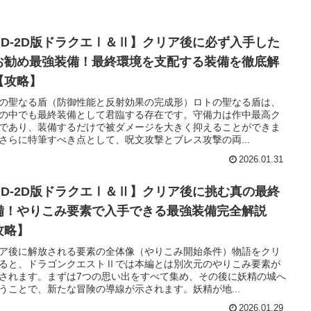
HD-2D版ドラクエⅠ＆Ⅱ】クリア後に必ず入手した
お勧め最強装備！最終環境を支配する装備を徹底解
【攻略】
の聖なる盾（防御性能と反射効果の完成形）ロトの聖なる盾は、
の中でも最終装備として君臨する存在です。守備力は作中最高ク
であり、装備するだけで被ダメージを大きく抑えることができま
さらに特筆すべき点として、呪文攻撃とブレス攻撃の両...
2026.01.31
HD-2D版ドラクエⅠ＆Ⅱ】クリア後に挑む真の最終
備！やりこみ要素で入手できる最強装備完全解説
攻略】
ア後に解放される要素の全体像（やりこみ開始条件）物語をクリ
ると、ドラゴンクエストⅡでは本編とは別次元のやりこみ要素が
されます。まずは7つの思い出をすべて集め、その後に妖精の城へ
うことで、新たな冒険の導線が示されます。妖精が地...
2026.01.29