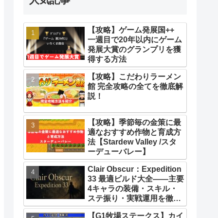
【攻略】ゲーム発展国++
一週目で20年以内にゲーム
発展大賞のグランプリを獲
得する方法
【攻略】こだわりラーメン
館 完全攻略の全てを徹底解
説！
【攻略】季節毎の金策に最
適なおすすめ作物と育成方
法【Stardew Valley /スタ
ーデューバレー】
Clair Obscur：Expedition
33 最適ビルド大全――主要
4キャラの装備・スキル・
ステ振り・実戦運用を徹底
解説【クレールオブスキュ
【G1牧場ステークス】カイ
ール エクスペディション