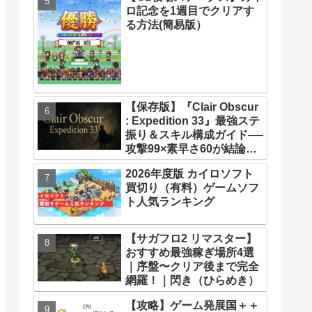
ロ記念を1週目でクリアす
33】【攻略】
る方法(簡易版）
【保存版】『Clair Obscur
: Expedition 33』最強ステ
振り＆スキル構成ガイド──
攻撃99×素早さ60が結論！
全キャラ万能ビルド徹底解
2026年度版 カイロソフト
説
買切り（有料）ゲームソフ
ト人気ランキング
【サガフロ2 リマスター】
おすすめ最強稼ぎ場所4選
｜序盤〜クリア後まで完全
網羅！｜閃き（ひらめき）
【攻略】ゲーム発展国＋＋