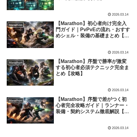
2026.03.14
【Marathon】初心者向け完全入
Marathon
門ガイド｜PvPvEの流れ・おすす
めシェル・装備の基礎まとめ【攻
略】
2026.03.14
【Marathon】序盤で勝率が激変
Marathon
する初心者必須テクニック完全ま
とめ【攻略】
2026.03.14
【Marathon】序盤で差がつく初
Marathon
心者完全攻略ガイド｜ランナー・
装備・契約システム徹底解説【攻
略】
2026.03.14