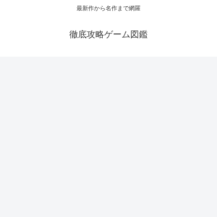
最新作から名作まで網羅
徹底攻略ゲーム図鑑