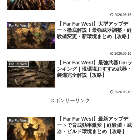
2026.05.16
【 Far Far West】大型アップデ
Far Far West
ート徹底解説！最強武器調整・経
験値変更・新環境まとめ【攻略】
2026.05.16
【 Far Far West】最強武器Tierラ
Far Far West
ンキング｜現環境おすすめ武器・
装備完全解説【攻略】
2026.05.16
スポンサーリンク
【 Far Far West】最新アップデ
Far Far West
ートで育成効率激変｜経験値・武
器・ビルド環境まとめ【攻略】