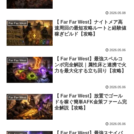
2026.05.08
【 Far Far West】ナイトメア高
Far Far West
速周回の最短攻略ルートと経験値
稼ぎビルド【攻略】
2026.05.06
【 Far Far West】最強スペルコ
Far Far West
ンボ完全解説｜属性床と連携で火
力を最大化する立ち回り【攻略】
2026.05.06
【 Far Far West】放置でゴール
Far Far West
ドを稼ぐ簡単AFK金策ファーム完
全解説【攻略】
2026.05.06
【 Far Far West】最強スナイパ