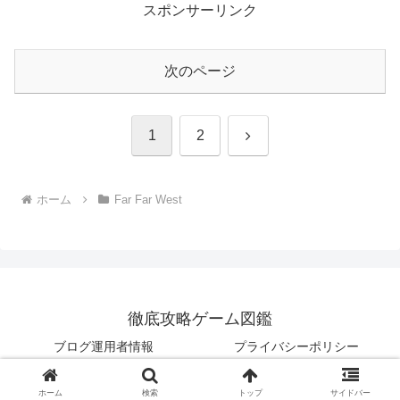
スポンサーリンク
次のページ
次
1
2
へ
ホーム
Far Far West
徹底攻略ゲーム図鑑
ブログ運用者情報
プライバシーポリシー
© 2018 徹底攻略ゲーム図鑑.
ホーム
検索
トップ
サイドバー