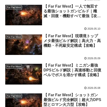
【 Far Far West】一人で無双す
Far Far West
る最強ショットガンビルド｜殲
滅・回復・機動すべて最強【攻
略】
2026.05.10
【 Far Far West】現環境トップ
Far Far West
メタ最強ビルド解説｜高火力・高
機動・不死級安定構成【攻略】
2026.05.09
【 Far Far West】ミニガン最強
Far Far West
DPSビルド解説｜高速移動と回復
ベルでボスを溶かす構成【攻略】
2026.05.08
【 Far Far West】ショットガン
Far Far West
最強ビルド完全解説｜超火力DPS
型とロマン火力型【攻略】