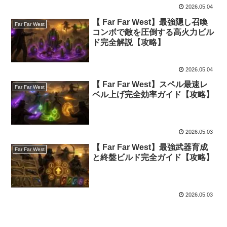
2026.05.04
【 Far Far West】最強隠し召喚
Far Far West
コンボで敵を圧倒する高火力ビル
ド完全解説【攻略】
2026.05.04
【 Far Far West】スペル最速レ
Far Far West
ベル上げ完全効率ガイド【攻略】
2026.05.03
【 Far Far West】最強武器育成
Far Far West
と終盤ビルド完全ガイド【攻略】
2026.05.03