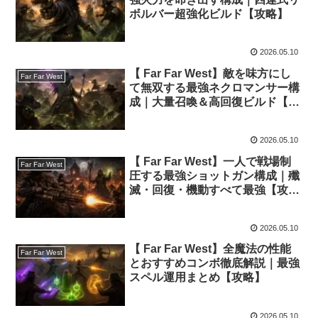
ボルバー超強化ビルド【攻略】
2026.05.10
【 Far Far West】敵を味方にし
Far Far West
て無双する最強ネクロマンサー構
成｜大量召喚＆高回復ビルド【攻
略】
2026.05.10
【 Far Far West】一人で戦場制
Far Far West
圧する最強ショットガン構成｜殲
滅・回復・機動すべて最強【攻
略】
2026.05.10
【 Far Far West】全魔法の性能
Far Far West
とおすすめコンボ徹底解説｜最強
スペル運用まとめ【攻略】
2026.05.10