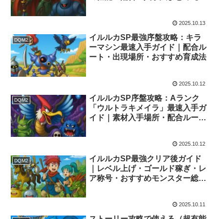
略】
2025.10.13
イルルカSP最強序盤攻略：キラ
DQM2
ーマシン最速入手ガイド｜配合ル
ート・出現場所・おすすめ育成法
2025.10.12
イルルカSP序盤攻略：Aランク
DQM2
「ウルトラキメイラ」最速入手ガ
イド｜素材入手場所・配合ルー
ト・おすすめ育成法
2025.10.12
イルルカSP最強クリア後ガイド
DQM2
｜レベル上げ・ゴールド稼ぎ・レ
ア称号・おすすめモンスター総ま
とめ
2025.10.11
ストーリー攻略で使える（超有能