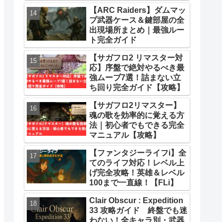
とめ
【ARC Raiders】ダムマッ
プ武器ケース＆鍵部屋の全
出現場所まとめ｜最強ルー
ト完全ガイド
【サガフロ2 リマスター対
応】序盤で絶対やるべき最
強ムーブ7選！詰まない立
ち回り完全ガイド【攻略】
【サガフロ2リマスター】
魂の歌を効率的に覚える方
法｜初心者でもできる完全
マニュアル【攻略】
【ファンタジーライフi】全
てのライフ対応！レベル上
げ完全攻略！英雄＆レベル
100まで一直線！【FLi】
Clair Obscur : Expedition
33 攻略ガイド 終盤でも迷
わない！全キャラ別・武器