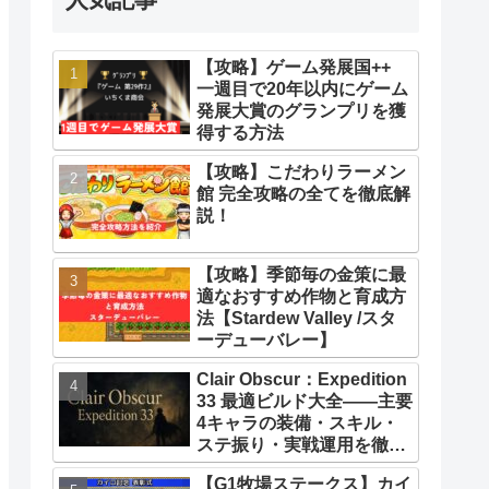
【攻略】ゲーム発展国++
一週目で20年以内にゲーム
発展大賞のグランプリを獲
得する方法
【攻略】こだわりラーメン
館 完全攻略の全てを徹底解
説！
【攻略】季節毎の金策に最
適なおすすめ作物と育成方
法【Stardew Valley /スタ
ーデューバレー】
Clair Obscur：Expedition
33 最適ビルド大全――主要
4キャラの装備・スキル・
ステ振り・実戦運用を徹底
解説【クレールオブスキュ
【G1牧場ステークス】カイ
ール エクスペディション