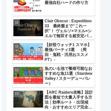
最強自社ハードの作り方
Clair Obscur : Expedition
33 最終盤まで“これ一
択”！ ヴェルソ×マエル×シ
エルで無双する超安定パー
ティー構築ガイド
【妖怪ウォッチ1 スマホ】
最強パーティ3選 （周
回・鬼戦・汎用おススメ
PT）-
魚のいる池で養殖可能なお
すすめな魚11選（Stardew
Valley / スターデューバレ
ー）
【ARC Raiders攻略】設計
図を最短で大量入手する方
法｜効率ルート・出現傾
向・おすすめエリア完全ま