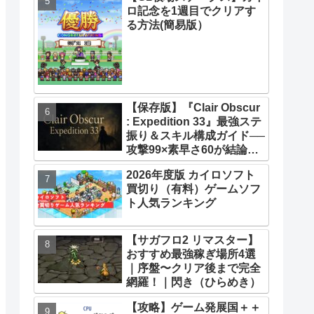
ロ記念を1週目でクリアす
33】【攻略】
る方法(簡易版）
【保存版】『Clair Obscur
: Expedition 33』最強ステ
振り＆スキル構成ガイド──
攻撃99×素早さ60が結論！
全キャラ万能ビルド徹底解
2026年度版 カイロソフト
説
買切り（有料）ゲームソフ
ト人気ランキング
【サガフロ2 リマスター】
おすすめ最強稼ぎ場所4選
｜序盤〜クリア後まで完全
網羅！｜閃き（ひらめき）
【攻略】ゲーム発展国＋＋