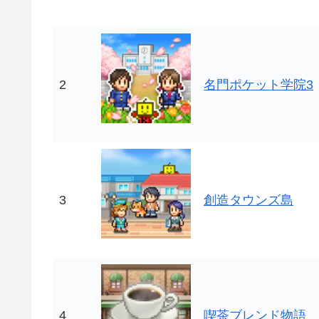
2
名門ポケット学院3
3
創造タウンズ島
4
喫茶ブレンド物語