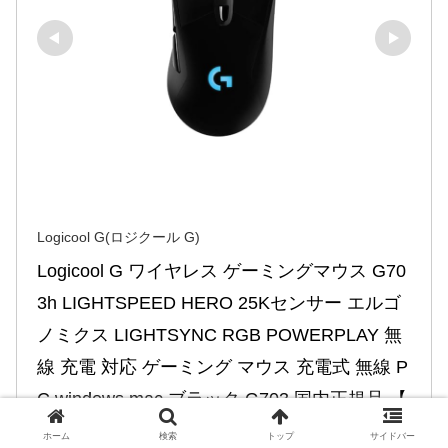
Logicool G(ロジクール G)
Logicool G ワイヤレス ゲーミングマウス G70
3h LIGHTSPEED HERO 25Kセンサー エルゴ
ノミクス LIGHTSYNC RGB POWERPLAY 無
線 充電 対応 ゲーミング マウス 充電式 無線 P
C windows mac ブラック G703 国内正規品 【 
ファイナルファンタジー XIV 推奨モデル 】
ホーム
検索
トップ
サイドバー