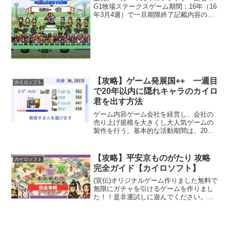
G1牧場ステークスゲーム期間：16年（16
年3月4週）で一旦期限終了記載内容の説
明カイロ記念を1週目でクリアーするまで
の、毎月ごとの行動を時系列順に記載し
てます。書かれている事をそのまま遂行
するだけで、多...
【攻略】ゲーム発展国++ 一週目
カイロソフト
で20年以内に隠れキャラのカイロ
君を出す方法
ゲーム内容ゲーム会社を経営し、会社の
売り上げ規模を大きくし大人気ゲームの
製作を行う。基本的な活動期間は、20年
※21年4月が一旦の区切りとなるゲームの
ゴール（目標）自由度が高いため、奇抜
なゲームを作ったり、1名で傑作ゲームを
【攻略】平安京ものがたり 攻略
カイロソフト
作らせたりとゴ...
完全ガイド【カイロソフト】
(宣伝)オリジナルゲーム作りました無料で
無限にガチャを引けるゲームを作りまし
た！！是非運試しに遊んでください。武
器ガチャ平安京ものがたり概要カイロソ
フトの『平安京ものがたり』は、古都・
平安京を舞台にした経営シミュレーショ
ンゲームです。陰陽師...