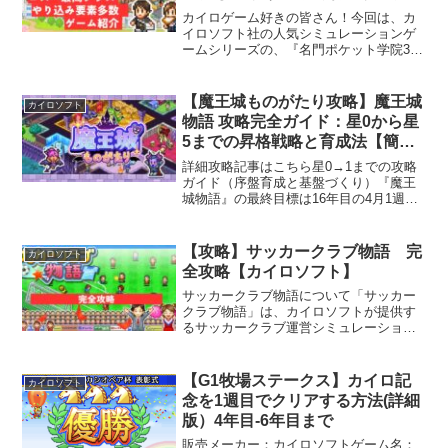
ム紹介】
カイロゲーム好きの皆さん！今回は、カ
イロソフト社の人気シミュレーションゲ
ームシリーズの、『名門ポケット学院3』
を紹介します。カイロソフトのゲーム
は、シンプルでありながら奥深いシステ
ムが魅力ですが、名門ポケット学院3もそ
【魔王城ものがたり攻略】魔王城
カイロソフト
の期待を裏切りません。...
物語 攻略完全ガイド：星0から星
5までの昇格戦略と育成法【簡易
版】
詳細攻略記事はこちら星0→1までの攻略
ガイド（序盤育成と基盤づくり）『魔王
城物語』の最終目標は16年目の4月1週ま
でに星5ランクへ到達し、さらに魔物図鑑
をコンプリートすることです。そのた
め、序盤の立ち回りは後半の展開を大き
【攻略】サッカークラブ物語 完
カイロソフト
く左右します。ここ...
全攻略【カイロソフト】
サッカークラブ物語について「サッカー
クラブ物語」は、カイロソフトが提供す
るサッカークラブ運営シミュレーション
ゲームです。このゲームでは、選手の育
成、チーム編成、スポンサー契約など、
多彩な要素を楽しみながら、最強のクラ
【G1牧場ステークス】カイロ記
カイロソフト
ブを目指します。今回は、...
念を1週目でクリアする方法(詳細
版）4年目-6年目まで
販売メーカー：カイロソフトゲーム名：