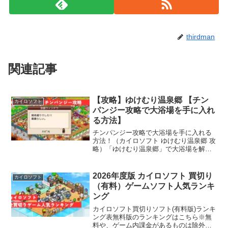
thirdman
関連記事
【攻略】ゆけむり温泉郷 【チン
カイロソフト
パンジー攻略で大浴場を手に入れ
る方法】
チンパンジー攻略で大浴場を手に入れる
方法！（カイロソフト ゆけむり温泉郷 攻
略）「ゆけむり温泉郷」で大浴場を解放
するためには、特別ゲストであるチンパ
ンGを満足させる必要があります。本記
事では、効率的なチンパンGの満足度の
2026年度版 カイロソフト 買切り
カイロソフト
上げ方を徹底解説しま...
（有料）ゲームソフト人気ランキ
ング
カイロソフト買切りソフト(有料版)ランキ
ング表無料版のランキングはこちら※無
料や、ゲーム内課金があるものは除外