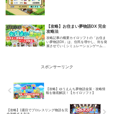
の、毎月ごとの行動を時系列順に記載し
てます。書かれている事をそのまま遂行
するだけで、多...
【攻略】お住まい夢物語DX 完全
カイロソフト
攻略法
攻略記事の概要カイロソフトの「お住ま
い夢物語DX」は、住民を増やし、街を発
展させていくシミュレーションゲーム
で、多くのやりこみ要素が満載です。こ
のゲームは、周回プレイや引き継ぎ機能
を活用することで、初期段階から有利な
状況で始めることができ、...
スポンサーリンク
【攻略】ゆうえんち夢物語金策・攻略情
報を徹底解説！【カイロソフト】
【攻略】1週目でプロレスリング物語を完
全攻略する方法