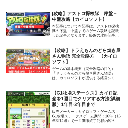
AppStoreの☆評価順に順位をつけていま
す。同じ☆のものは、レビュー数が多い
方が順位を上にしてます。１位は「ドラ
[攻略】アストロ探検隊 序盤－
カイロソフト
えもんのどら焼...
中盤攻略【カイロソフト】
本記事について本記事は、アストロ探検
隊の序盤－中盤までのゲーム攻略を記載
した記事となります。終盤の攻略記事は
こちらアストロ探検隊の基本情報と遊び
方（遊び方）「アストロ探検隊」は惑星
を開拓しながら、住民を集め、敵と戦
【攻略】ドラえもんのどら焼き屋
カイロソフト
い、銀河一の惑星を目指すシ...
さん物語 完全攻略方 【カイロ
ソフト】
ゲームの基本概要（完全攻略の目的）
『ドラえもんのどら焼き屋さん物語』
は、カイロソフトが提供する経営シミュ
レーションゲームで、プレイヤーはどら
焼き屋を経営しながら、店舗を拡張し、
さまざまなお菓子を作り出し、最高の和
【G1牧場ステークス】カイロ記
カイロソフト
菓子店を目指していきます。本...
念を1週目でクリアする方法(詳細
版）1年目-3年目まで
販売メーカー：カイロソフトゲーム名：
G1牧場ステークスゲーム期間：16年（16
年3月4週）で一旦期限終了記載内容の説
明カイロ記念を1週目でクリアーするまで