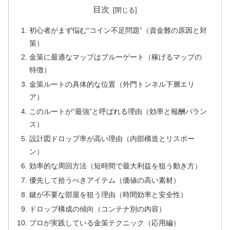
目次
初心者がまず悩む“コイン不足問題”（資金難の原因と対
策）
金策に最適なマップはブルーゲート（稼げるマップの
特徴）
金策ルートの具体的な位置（外門トンネル下層エリ
ア）
このルートが“最強”と呼ばれる理由（効率と報酬バラン
ス）
設計図ドロップ率が高い理由（内部構造とリスポー
ン）
効率的な周回方法（短時間で最大利益を狙う動き方）
優先して拾うべきアイテム（価値の高い素材）
鍵が不要な部屋を狙う理由（時間効率と安全性）
ドロップ構成の傾向（コンテナ別の内容）
プロが実践している金策テクニック（応用編）