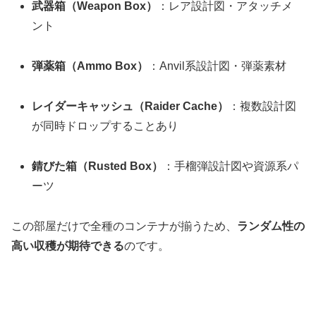
武器箱（Weapon Box）
：レア設計図・アタッチメ
ント
弾薬箱（Ammo Box）
：Anvil系設計図・弾薬素材
レイダーキャッシュ（Raider Cache）
：複数設計図
が同時ドロップすることあり
錆びた箱（Rusted Box）
：手榴弾設計図や資源系パ
ーツ
この部屋だけで全種のコンテナが揃うため、
ランダム性の
高い収穫が期待できる
のです。