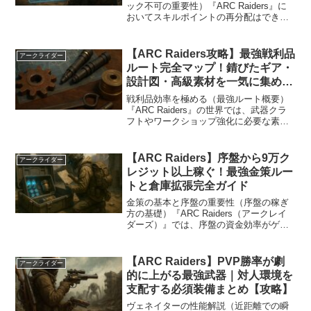
ック不可の重要性）『ARC Raiders』に
おいてスキルポイントの再分配はできま
せん。正確には「キャラクターの完全消
去」に近い形で初期化するしかなく、事
実上のリセット手段が存在しない設計で
【ARC Raiders攻略】最強戦利品
アークライダー
す。したがって...
ルート完全マップ！錆びたギア・
設計図・高級素材を一気に集める
究極ルート解説
戦利品効率を極める（最強ルート概要）
『ARC Raiders』の世界では、武器クラ
フトやワークショップ強化に必要な素材
が数多く存在します。特に**「錆びたギ
ア（Rusted Gear）」や「高級機械部品」
**といった素材は、入手経路が限られ...
【ARC Raiders】序盤から9万ク
アークライダー
レジット以上稼ぐ！最強金策ルー
トと倉庫拡張完全ガイド
金策の基本と序盤の重要性（序盤の稼ぎ
方の基礎）『ARC Raiders（アークレイ
ダーズ）』では、序盤の資金効率がゲー
ム進行のすべてを左右します。特に「倉
庫拡張」に必要なクレジットは膨大で、
適切な金策ルートを知らないと素材や設
【ARC Raiders】PVP勝率が劇
アークライダー
計図を持ち帰れ...
的に上がる最強武器｜対人環境を
支配する必須装備まとめ【攻略】
ヴェネイターの性能解説（近距離での瞬