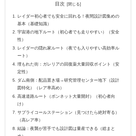
目次
レイダー初心者でも安全に回れる！夜間設計図集めの
基本（基礎知識）
宇宙港の地下ルート（初心者でも走りやすい）（安全
性）
レイダーの隠れ家ルート（夜でも入りやすい高効率ル
ート）
埋もれた街：ガレリアの回復薬大量回収ポイント（安
定性）
ダム南側：配品置き場→研究管理センター地下（設計
図特化）（レア率高め）
高速道路ルート（ボンネット大量開封）（初心者向
け）
サプライコールステーション（見つけたら絶対寄る）
（高レア率）
結論：夜襲が苦手でも設計図は量産できる（総まと
め）