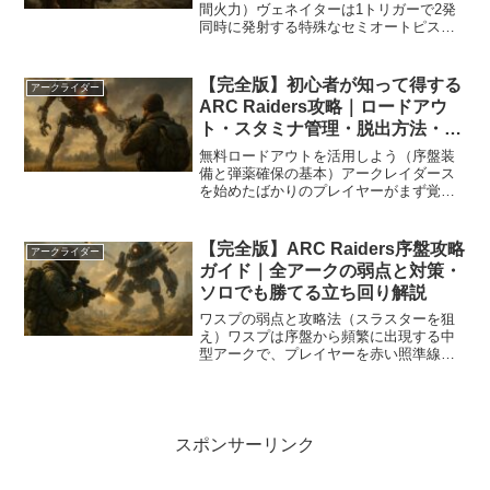
間火力）ヴェネイターは1トリガーで2発
同時に発射する特殊なセミオートピスト
ルであり、瞬間火力が非常に高いことで
知られる武器です。現行バージョンでは
「2発撃っても弾薬消費が1発扱い」とい
【完全版】初心者が知って得する
アークライダー
う仕様が確認されてお...
ARC Raiders攻略｜ロードアウ
ト・スタミナ管理・脱出方法・ス
キル強化まで徹底解説
無料ロードアウトを活用しよう（序盤装
備と弾薬確保の基本）アークレイダース
を始めたばかりのプレイヤーがまず覚え
ておきたいのが「無料ロードアウト」の
存在です。これは出撃画面の専用項目か
ら選択することで利用でき、ランダムな
【完全版】ARC Raiders序盤攻略
アークライダー
武器とそれに対応する弾薬...
ガイド｜全アークの弱点と対策・
ソロでも勝てる立ち回り解説
ワスプの弱点と攻略法（スラスターを狙
え）ワスプは序盤から頻繁に出現する中
型アークで、プレイヤーを赤い照準線で
ロックオンした後にマシンガンを連射し
てくる厄介な敵です。照準線が最大まで
伸びたタイミングで攻撃が始まるため、
遮蔽物を利用しながら戦う...
スポンサーリンク