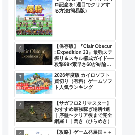
ロ記念を1週目でクリアす
33】【攻略】
る方法(簡易版）
【保存版】『Clair Obscur
: Expedition 33』最強ステ
振り＆スキル構成ガイド──
攻撃99×素早さ60が結論！
全キャラ万能ビルド徹底解
2026年度版 カイロソフト
説
買切り（有料）ゲームソフ
ト人気ランキング
【サガフロ2 リマスター】
おすすめ最強稼ぎ場所4選
｜序盤〜クリア後まで完全
網羅！｜閃き（ひらめき）
【攻略】ゲーム発展国＋＋