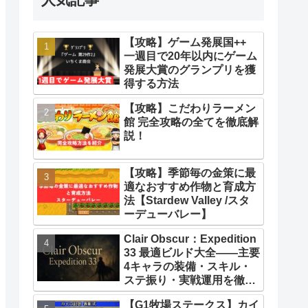
【攻略】ゲーム発展国++
一週目で20年以内にゲーム
発展大賞のグランプリを獲
得する方法
【攻略】こだわりラーメン
館 完全攻略の全てを徹底解
説！
【攻略】季節毎の金策に最
適なおすすめ作物と育成方
法【Stardew Valley /スタ
ーデューバレー】
Clair Obscur：Expedition
33 最適ビルド大全――主要
4キャラの装備・スキル・
ステ振り・実戦運用を徹底
解説【クレールオブスキュ
【G1牧場ステークス】カイ
ール エクスペディション