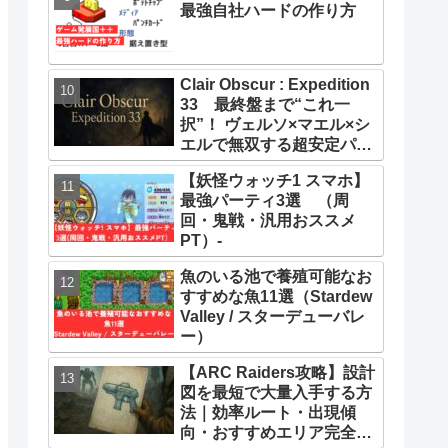
最強自社ハードの作り方
Clair Obscur : Expedition
33 最終盤まで“これ一
択”！ ヴェルソ×マエル×シ
エルで無双する超安定パー
ティー構築ガイド
【妖怪ウォッチ1 スマホ】
最強パーティ3選 （周
回・鬼戦・汎用おススメ
PT）-
魚のいる池で養殖可能なお
すすめな魚11選（Stardew
Valley / スターデューバレ
ー）
【ARC Raiders攻略】設計
図を最短で大量入手する方
法｜効率ルート・出現傾
向・おすすめエリア完全ま