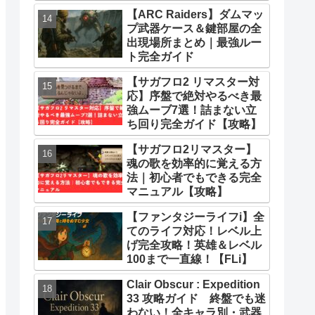
とめ
【ARC Raiders】ダムマッ
プ武器ケース＆鍵部屋の全
出現場所まとめ｜最強ルー
ト完全ガイド
【サガフロ2 リマスター対
応】序盤で絶対やるべき最
強ムーブ7選！詰まない立
ち回り完全ガイド【攻略】
【サガフロ2リマスター】
魂の歌を効率的に覚える方
法｜初心者でもできる完全
マニュアル【攻略】
【ファンタジーライフi】全
てのライフ対応！レベル上
げ完全攻略！英雄＆レベル
100まで一直線！【FLi】
Clair Obscur : Expedition
33 攻略ガイド 終盤でも迷
わない！全キャラ別・武器