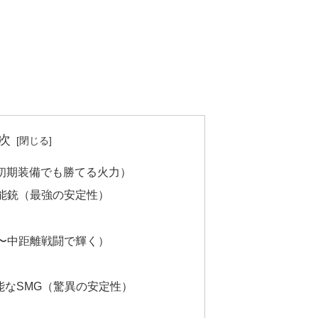
次
初期装備でも勝てる火力）
万能銃（最強の安定性）
近〜中距離戦闘で輝く）
能なSMG（驚異の安定性）