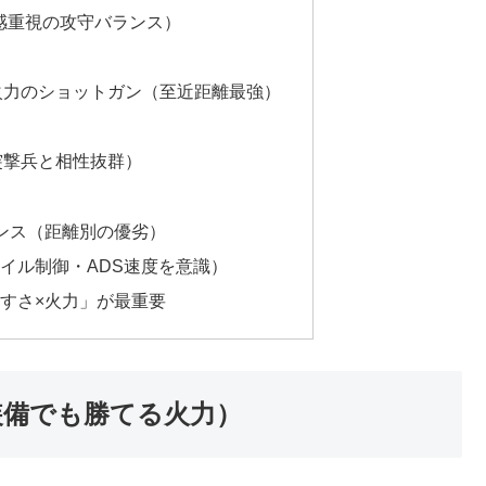
定感重視の攻守バランス）
ン火力のショットガン（至近距離最強）
突撃兵と相性抜群）
ンス（距離別の優劣）
イル制御・ADS速度を意識）
すさ×火力」が最重要
装備でも勝てる火力）