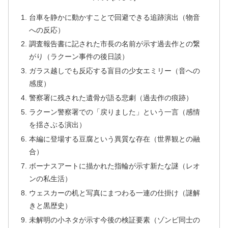
台車を静かに動かすことで回避できる追跡演出（物音
への反応）
調査報告書に記された市長の名前が示す過去作との繋
がり（ラクーン事件の後日談）
ガラス越しでも反応する盲目の少女エミリー（音への
感度）
警察署に残された遺骨が語る悲劇（過去作の痕跡）
ラクーン警察署での「戻りました」という一言（感情
を揺さぶる演出）
本編に登場する豆腐という異質な存在（世界観との融
合）
ボーナスアートに描かれた指輪が示す新たな謎（レオ
ンの私生活）
ウェスカーの机と写真にまつわる一連の仕掛け（謎解
きと黒歴史）
未解明の小ネタが示す今後の検証要素（ゾンビ同士の