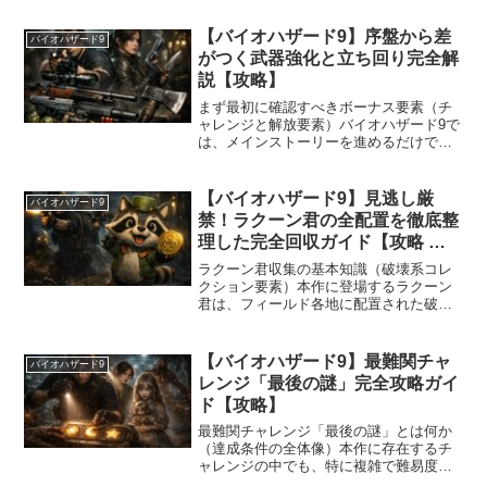
室に到達すると、赤と青のマークが付い
たエリアで調合が可能になりますが、こ
【バイオハザード9】序盤から差
バイオハザード9
の段階ではまだ種類が限られ...
がつく武器強化と立ち回り完全解
説【攻略】
まず最初に確認すべきボーナス要素（チ
ャレンジと解放要素）バイオハザード9で
は、メインストーリーを進めるだけでな
く、チャレンジ達成によってクリアポイ
ントを獲得できます。タイトル画面のボ
ーナスからチャレンジ項目を確認する
【バイオハザード9】見逃し厳
バイオハザード9
と、達成状況に応じてポイ...
禁！ラクーン君の全配置を徹底整
理した完全回収ガイド【攻略 レ
クイエム】
ラクーン君収集の基本知識（破壊系コレ
クション要素）本作に登場するラクーン
君は、フィールド各地に配置された破壊
可能なコレクション要素です。発見して
破壊することで進行状況が内部的に記録
され、最終的には報酬や実績解放に関わ
【バイオハザード9】最難関チャ
バイオハザード9
る重要な収集対象となって...
レンジ「最後の謎」完全攻略ガイ
ド【攻略】
最難関チャレンジ「最後の謎」とは何か
（達成条件の全体像）本作に存在するチ
ャレンジの中でも、特に複雑で難易度が
高いのが「最後の謎」です。このチャレ