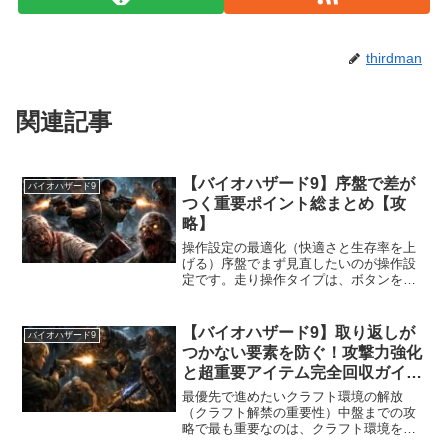
thirdman
関連記事
【バイオハザード9】序盤で差が
バイオハザード9
つく重要ポイント総まとめ【攻
略】
操作設定の最適化（快適さと生存率を上
げる）序盤でまず見直したいのが操作設
定です。走り操作タイプは、ボタンを一
度押すだけで走り続けられるトリガー式
がおすすめです。常に緊張感のある探索
が続くため、操作負担を減らすだけでも
【バイオハザード9】取り返しが
バイオハザード9
疲労が大きく変わります。...
つかない要素を防ぐ！攻撃力強化
と超重要アイテム完全回収ガイド
【攻略】
最優先で進めたいクラフト環境の解放
（クラフト解禁の重要性）中盤までの攻
略で最も重要なのは、クラフト環境をど
れだけ早く整えられるかです。血液研究