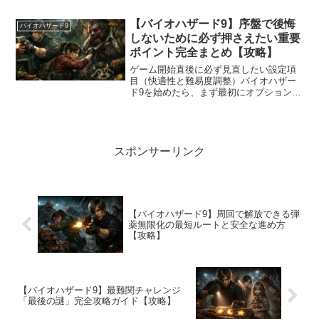
ンジは単純な戦闘スキルではなく、ゲー
ム内の複数のイベントや隠し要素を組み
【バイオハザード9】序盤で後悔
バイオハザード9
合わせて達成する構造にな...
しないために必ず押さえたい重要
ポイント完全まとめ【攻略】
ゲーム開始直後に必ず見直したい設定項
目（快適性と難易度調整）バイオハザー
ド9を始めたら、まず最初にオプション設
定を見直すことが重要です。設定次第で
操作の快適さや難易度体感が大きく変わ
ります。走り操作タイプはトリガー式に
変更することで、スティ...
スポンサーリンク
【バイオハザード9】周回で解放できる弾
薬無限化の最短ルートと安全な進め方
【攻略】
【バイオハザード9】最難関チャレンジ
「最後の謎」完全攻略ガイド【攻略】