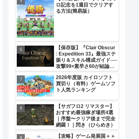
ロ記念を1週目でクリアす
33】【攻略】
る方法(簡易版）
【保存版】『Clair Obscur
: Expedition 33』最強ステ
振り＆スキル構成ガイド──
攻撃99×素早さ60が結論！
全キャラ万能ビルド徹底解
2026年度版 カイロソフト
説
買切り（有料）ゲームソフ
ト人気ランキング
【サガフロ2 リマスター】
おすすめ最強稼ぎ場所4選
｜序盤〜クリア後まで完全
網羅！｜閃き（ひらめき）
【攻略】ゲーム発展国＋＋