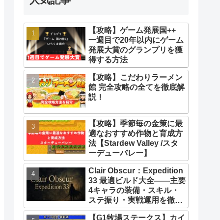
【攻略】ゲーム発展国++
一週目で20年以内にゲーム
発展大賞のグランプリを獲
得する方法
【攻略】こだわりラーメン
館 完全攻略の全てを徹底解
説！
【攻略】季節毎の金策に最
適なおすすめ作物と育成方
法【Stardew Valley /スタ
ーデューバレー】
Clair Obscur：Expedition
33 最適ビルド大全――主要
4キャラの装備・スキル・
ステ振り・実戦運用を徹底
解説【クレールオブスキュ
【G1牧場ステークス】カイ
ール エクスペディション