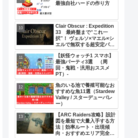
最強自社ハードの作り方
Clair Obscur : Expedition
33 最終盤まで“これ一
択”！ ヴェルソ×マエル×シ
エルで無双する超安定パー
ティー構築ガイド
【妖怪ウォッチ1 スマホ】
最強パーティ3選 （周
回・鬼戦・汎用おススメ
PT）-
魚のいる池で養殖可能なお
すすめな魚11選（Stardew
Valley / スターデューバレ
ー）
【ARC Raiders攻略】設計
図を最短で大量入手する方
法｜効率ルート・出現傾
向・おすすめエリア完全ま