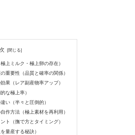
次
（極上ミルク・極上卵の存在）
度の重要性（品質と確率の関係）
の効果（レア副産物率アップ）
倒的な極上率）
の違い（半々と圧倒的）
の自作方法（極上素材を再利用）
イント（撫で方とタイミング）
上を量産する秘訣）