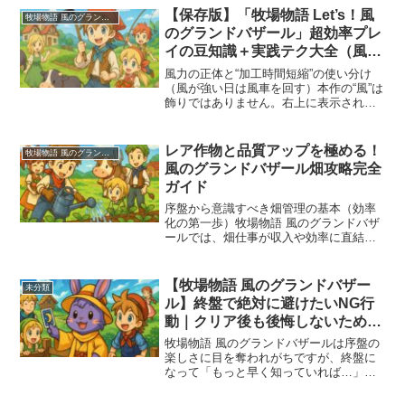
です。この場所では晴れの日以外、つま
【保存版】「牧場物語 Let’s！風
牧場物語 風のグランドバザール
り雨や曇りといった天候時...
のグランドバザール」超効率プレ
イの豆知識＋実践テク大全（風
力・風車・グライダー・鮮度・レ
風力の正体と“加工時間短縮”の使い分け
シピ・植え替え）
（風が強い日は風車を回す）本作の“風”は
飾りではありません。右上に表示される
矢印で風力0〜3を判定でき、0〜2が通常
／台風・吹雪日は3になります。要点はこ
こから。風車の加工時間は風力で変動し
レア作物と品質アップを極める！
牧場物語 風のグランドバザール
ます。検証感...
風のグランドバザール畑攻略完全
ガイド
序盤から意識すべき畑管理の基本（効率
化の第一歩）牧場物語 風のグランドバザ
ールでは、畑仕事が収入や効率に直結し
ます。序盤から「水やり回数」「肥料」
「料理効果」を意識することで、同じ作
物でも収穫数や品質に大きな差が生まれ
【牧場物語 風のグランドバザー
未分類
ます。単純に植えて収穫...
ル】終盤で絶対に避けたいNG行
動｜クリア後も後悔しないための
完全攻略ガイド
牧場物語 風のグランドバザールは序盤の
楽しさに目を奪われがちですが、終盤に
なって「もっと早く知っていれば…」と
後悔する要素が数多く存在します。本記
事では、クリア直前からクリア後にかけ