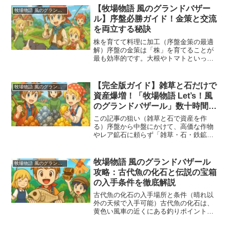
【牧場物語 風のグランドバザー
牧場物語 風のグランドバザール
ル】序盤必勝ガイド！金策と交流
を両立する秘訣
株を育てて料理に加工（序盤金策の最適
解）序盤の金策は「株」を育てることが
最も効率的です。大根やトマトといった
作物は単価が高いですが、料理加工を考
慮すると株が優位になります。特に「株
のサラダ」は材料の入手が容易で販売価
【完全版ガイド】雑草と石だけで
牧場物語 風のグランドバザール
格が高く、序盤の安定した...
資産爆増！「牧場物語 Let’s！風
のグランドバザール」数十時間で
50万ゴールド級以上を目指す最速
この記事の狙い（雑草と石で資産を作
マネープラン
る）序盤から中盤にかけて、高価な作物
やレア鉱石に頼らず「雑草・石・鉄鉱
石」だけで資金を膨らませる設計図を提
示します。カギはコロボックルへのお裾
分け（捧げもの）で品質レベルを底上げ
牧場物語 風のグランドバザール
牧場物語 風のグランドバザール
し、鉱石の売値を一段上の相場...
攻略：古代魚の化石と伝説の宝箱
の入手条件を徹底解説
古代魚の化石の入手場所と条件（晴れ以
外の天候で入手可能）古代魚の化石は、
黄色い風車の近くにある釣りポイントで
入手できます。特徴的なのは、普段コロ
ボックルがいる場所のすぐそばである点