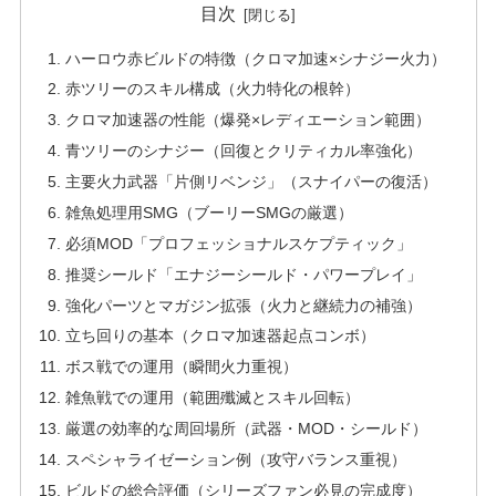
目次
ハーロウ赤ビルドの特徴（クロマ加速×シナジー火力）
赤ツリーのスキル構成（火力特化の根幹）
クロマ加速器の性能（爆発×レディエーション範囲）
青ツリーのシナジー（回復とクリティカル率強化）
主要火力武器「片側リベンジ」（スナイパーの復活）
雑魚処理用SMG（ブーリーSMGの厳選）
必須MOD「プロフェッショナルスケプティック」
推奨シールド「エナジーシールド・パワープレイ」
強化パーツとマガジン拡張（火力と継続力の補強）
立ち回りの基本（クロマ加速器起点コンボ）
ボス戦での運用（瞬間火力重視）
雑魚戦での運用（範囲殲滅とスキル回転）
厳選の効率的な周回場所（武器・MOD・シールド）
スペシャライゼーション例（攻守バランス重視）
ビルドの総合評価（シリーズファン必見の完成度）