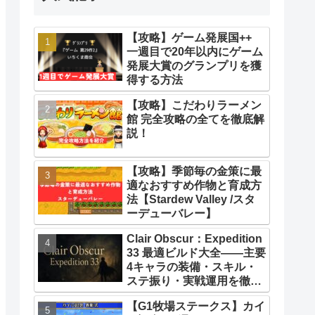
【攻略】ゲーム発展国++
一週目で20年以内にゲーム
発展大賞のグランプリを獲
得する方法
【攻略】こだわりラーメン
館 完全攻略の全てを徹底解
説！
【攻略】季節毎の金策に最
適なおすすめ作物と育成方
法【Stardew Valley /スタ
ーデューバレー】
Clair Obscur：Expedition
33 最適ビルド大全――主要
4キャラの装備・スキル・
ステ振り・実戦運用を徹底
解説【クレールオブスキュ
【G1牧場ステークス】カイ
ール エクスペディション