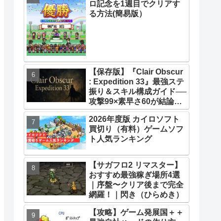
ロ記念を1週目でクリアす
33】【攻略】
る方法(簡易版）
【保存版】『Clair Obscur
: Expedition 33』最強ステ
振り＆スキル構成ガイド──
攻撃99×素早さ60が結論！
全キャラ万能ビルド徹底解
2026年度版 カイロソフト
説
買切り（有料）ゲームソフ
ト人気ランキング
【サガフロ2 リマスター】
おすすめ最強稼ぎ場所4選
｜序盤〜クリア後まで完全
網羅！｜閃き（ひらめき）
【攻略】ゲーム発展国＋＋