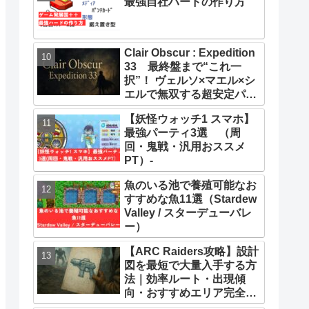
最強自社ハードの作り方
Clair Obscur : Expedition
33 最終盤まで“これ一
択”！ ヴェルソ×マエル×シ
エルで無双する超安定パー
ティー構築ガイド
【妖怪ウォッチ1 スマホ】
最強パーティ3選 （周
回・鬼戦・汎用おススメ
PT）-
魚のいる池で養殖可能なお
すすめな魚11選（Stardew
Valley / スターデューバレ
ー）
【ARC Raiders攻略】設計
図を最短で大量入手する方
法｜効率ルート・出現傾
向・おすすめエリア完全ま
とめ