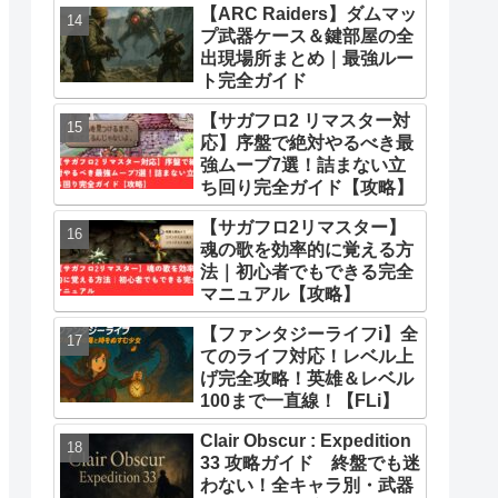
【ARC Raiders】ダムマッ
プ武器ケース＆鍵部屋の全
出現場所まとめ｜最強ルー
ト完全ガイド
【サガフロ2 リマスター対
応】序盤で絶対やるべき最
強ムーブ7選！詰まない立
ち回り完全ガイド【攻略】
【サガフロ2リマスター】
魂の歌を効率的に覚える方
法｜初心者でもできる完全
マニュアル【攻略】
【ファンタジーライフi】全
てのライフ対応！レベル上
げ完全攻略！英雄＆レベル
100まで一直線！【FLi】
Clair Obscur : Expedition
33 攻略ガイド 終盤でも迷
わない！全キャラ別・武器