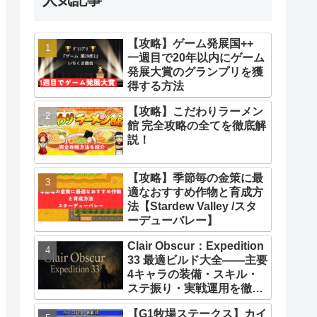
【攻略】ゲーム発展国++
一週目で20年以内にゲーム
発展大賞のグランプリを獲
得する方法
【攻略】こだわりラーメン
館 完全攻略の全てを徹底解
説！
【攻略】季節毎の金策に最
適なおすすめ作物と育成方
法【Stardew Valley /スタ
ーデューバレー】
Clair Obscur：Expedition
33 最適ビルド大全――主要
4キャラの装備・スキル・
ステ振り・実戦運用を徹底
解説【クレールオブスキュ
【G1牧場ステークス】カイ
ール エクスペディション