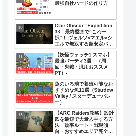
最強自社ハードの作り方
Clair Obscur : Expedition
33 最終盤まで“これ一
択”！ ヴェルソ×マエル×シ
エルで無双する超安定パー
ティー構築ガイド
【妖怪ウォッチ1 スマホ】
最強パーティ3選 （周
回・鬼戦・汎用おススメ
PT）-
魚のいる池で養殖可能なお
すすめな魚11選（Stardew
Valley / スターデューバレ
ー）
【ARC Raiders攻略】設計
図を最短で大量入手する方
法｜効率ルート・出現傾
向・おすすめエリア完全ま