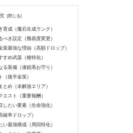
次
き育成（魔石生成ランク）
るべき設定（難易度変更）
金策最強な理由（高額ドロップ）
すすめ武器（槍特化）
なる装備（連鎖系お守り）
ト（後半金策）
まとめ（未解放エリア）
クエスト（重要報酬）
収したい要素（生命強化）
高確率ドロップ）
たい最強構成（周回特化）