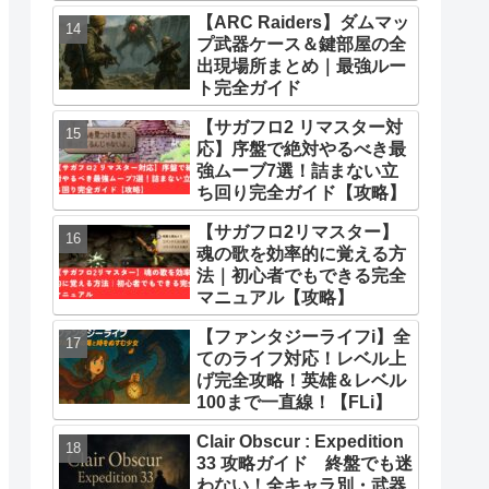
とめ
【ARC Raiders】ダムマッ
プ武器ケース＆鍵部屋の全
出現場所まとめ｜最強ルー
ト完全ガイド
【サガフロ2 リマスター対
応】序盤で絶対やるべき最
強ムーブ7選！詰まない立
ち回り完全ガイド【攻略】
【サガフロ2リマスター】
魂の歌を効率的に覚える方
法｜初心者でもできる完全
マニュアル【攻略】
【ファンタジーライフi】全
てのライフ対応！レベル上
げ完全攻略！英雄＆レベル
100まで一直線！【FLi】
Clair Obscur : Expedition
33 攻略ガイド 終盤でも迷
わない！全キャラ別・武器