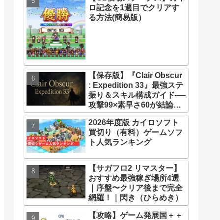
ロ記念を1週目でクリアす
33】【攻略】
る方法(簡易版）
【保存版】『Clair Obscur
: Expedition 33』最強ステ
振り＆スキル構成ガイド──
攻撃99×素早さ60が結論！
全キャラ万能ビルド徹底解
2026年度版 カイロソフト
説
買切り（有料）ゲームソフ
ト人気ランキング
【サガフロ2 リマスター】
おすすめ最強稼ぎ場所4選
｜序盤〜クリア後まで完全
網羅！｜閃き（ひらめき）
【攻略】ゲーム発展国＋＋