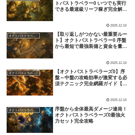
トパストラベラー0 いつでも実行
できる最速級リーフ稼ぎ完全解説
【攻略】
2025.12.10
【取り返しがつかない最重要ルー
オクトパストラベラーズ0
ト】オクトパストラベラー0 序盤
から最短で最強装備と資金を量産
する崩壊級攻略法
2025.12.10
【オクトパストラベラーズ0】序
オクトパストラベラーズ0
盤～中盤の攻略効率が激変する必
須テクニック完全網羅ガイド【攻
略】
2025.12.10
序盤から全体最高ダメージ連発！
オクトパストラベラーズ0
オクトパストラベラーズ0最強火
力セット完全攻略