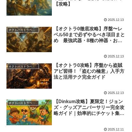
【攻略】
2025.12.13
【オクトラ0徹底攻略】序盤〜レ
オクトパストラベラーズ0
ベル50まで必ずやるべき項目まと
め 最強武器・8種の神器・おす
すめ仲間・必須装備・極意を完全
網羅
2025.12.13
【オクトラ0攻略】序盤から盗賊
オクトパストラベラーズ0
アビ習得！「盗むの極意」入手方
法と活用テク完全ガイド
2025.12.13
【Dinkum攻略】夏限定！ジョン
オクトパストラベラーズ0
ズ・グッズアニバーサリー完全攻
略ガイド｜効率的にチケット集め
＆高額魚稼ぎ術
2025.12.11