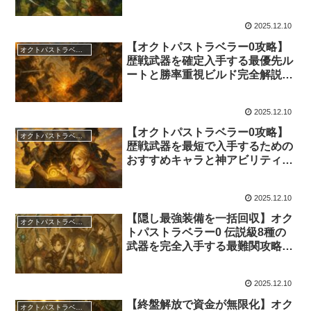
弾ゼロ構成の完成形
2025.12.10
【オクトパストラベラー0攻略】
オクトパストラベラーズ0
歴戦武器を確定入手する最優先ル
ートと勝率重視ビルド完全解説
【初心者対応】
2025.12.10
【オクトパストラベラー0攻略】
オクトパストラベラーズ0
歴戦武器を最短で入手するための
おすすめキャラと神アビリティ
【初心者必見】
2025.12.10
【隠し最強装備を一括回収】オク
オクトパストラベラーズ0
トパストラベラー0 伝説級8種の
武器を完全入手する最難関攻略ガ
イド【攻略】
2025.12.10
【終盤解放で資金が無限化】オク
オクトパストラベラーズ0