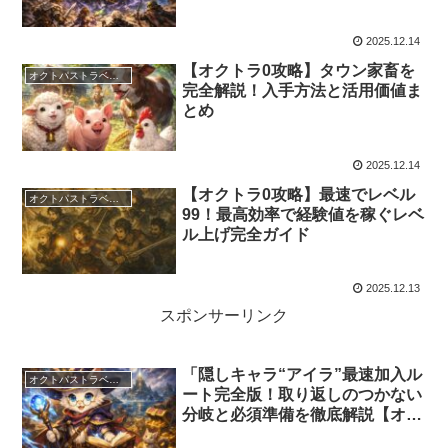
略】
2025.12.14
【オクトラ0攻略】タウン家畜を
オクトパストラベラーズ0
完全解説！入手方法と活用価値ま
とめ
2025.12.14
【オクトラ0攻略】最速でレベル
オクトパストラベラーズ0
99！最高効率で経験値を稼ぐレベ
ル上げ完全ガイド
2025.12.13
スポンサーリンク
「隠しキャラ“アイラ”最速加入ル
オクトパストラベラーズ0
ート完全版！取り返しのつかない
分岐と必須準備を徹底解説【オク
トパストラベラーズ0】」