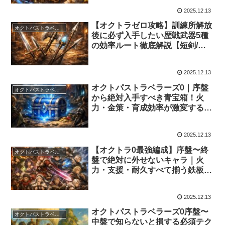
2025.12.13
【オクトラゼロ攻略】訓練所解放
オクトパストラベラーズ0
後に必ず入手したい歴戦武器5種
の効率ルート徹底解説【短剣/剣/
杖/斧/槍】
2025.12.13
オクトパストラベラーズ0｜序盤
オクトパストラベラーズ0
から絶対入手すべき青宝箱！火
力・金策・育成効率が激変する必
須装備まとめ【攻略】
2025.12.13
【オクトラ0最強編成】序盤〜終
オクトパストラベラーズ0
盤で絶対に外せないキャラ｜火
力・支援・耐久すべて揃う鉄板パ
ーティ徹底解説
2025.12.13
オクトパストラベラーズ0序盤〜
オクトパストラベラーズ0
中盤で知らないと損する必須テク