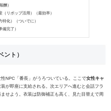
式報酬）
産（リポップ活用）（最効率）
力特化）（ついでに）
準備完了）
ベント）
性NPC「番長」がうろついている。ここで
女性キャ
衣装が即座に支給される。次エリアへ進むと会話フラ
済ませよう。衣装は防御補正も高く、見た目替えで周