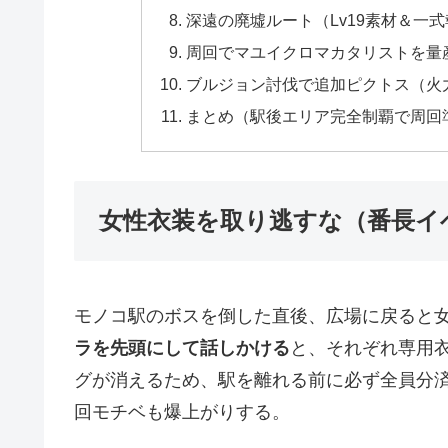
深遠の廃墟ルート（Lv19素材＆一
周回でマユイクロマカタリストを量
ブルジョン討伐で追加ピクトス（火
まとめ（駅後エリア完全制覇で周回
女性衣装を取り逃すな（番長イ
モノコ駅のボスを倒した直後、広場に戻ると女
ラを先頭にして話しかける
と、それぞれ専用
グが消えるため、駅を離れる前に必ず全員分
回モチベも爆上がりする。