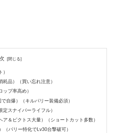
次
ト）
消耗品）（買い忘れ注意）
ロップ率高め）
回で自爆）（キルパリー装備必須）
限定スナイパーライフル）
ヘア＆ピクトス大量）（ショートカット多数）
）（パリー特化でLv30台撃破可）