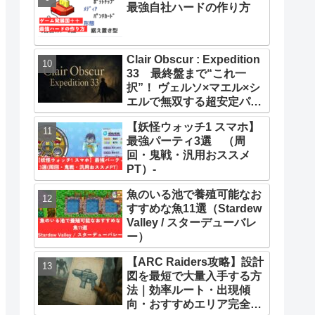
最強自社ハードの作り方
Clair Obscur : Expedition
33 最終盤まで“これ一
択”！ ヴェルソ×マエル×シ
エルで無双する超安定パー
ティー構築ガイド
【妖怪ウォッチ1 スマホ】
最強パーティ3選 （周
回・鬼戦・汎用おススメ
PT）-
魚のいる池で養殖可能なお
すすめな魚11選（Stardew
Valley / スターデューバレ
ー）
【ARC Raiders攻略】設計
図を最短で大量入手する方
法｜効率ルート・出現傾
向・おすすめエリア完全ま