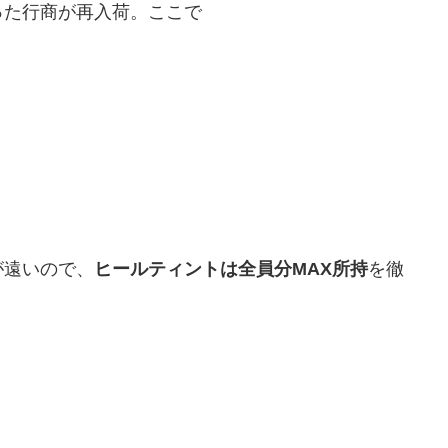
った行商が再入荷。ここで
が遠いので、
ヒールティントは全員分MAX所持
を徹