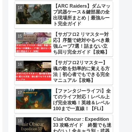
とめ
【ARC Raiders】ダムマッ
プ武器ケース＆鍵部屋の全
出現場所まとめ｜最強ルー
ト完全ガイド
【サガフロ2 リマスター対
応】序盤で絶対やるべき最
強ムーブ7選！詰まない立
ち回り完全ガイド【攻略】
【サガフロ2リマスター】
魂の歌を効率的に覚える方
法｜初心者でもできる完全
マニュアル【攻略】
【ファンタジーライフi】全
てのライフ対応！レベル上
げ完全攻略！英雄＆レベル
100まで一直線！【FLi】
Clair Obscur : Expedition
33 攻略ガイド 終盤でも迷
わない！全キャラ別・武器