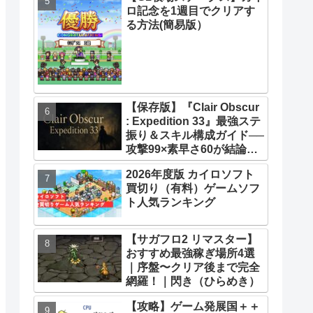
ロ記念を1週目でクリアす
33】【攻略】
る方法(簡易版）
【保存版】『Clair Obscur
: Expedition 33』最強ステ
振り＆スキル構成ガイド──
攻撃99×素早さ60が結論！
全キャラ万能ビルド徹底解
2026年度版 カイロソフト
説
買切り（有料）ゲームソフ
ト人気ランキング
【サガフロ2 リマスター】
おすすめ最強稼ぎ場所4選
｜序盤〜クリア後まで完全
網羅！｜閃き（ひらめき）
【攻略】ゲーム発展国＋＋