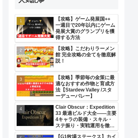
【攻略】ゲーム発展国++
一週目で20年以内にゲーム
発展大賞のグランプリを獲
得する方法
【攻略】こだわりラーメン
館 完全攻略の全てを徹底解
説！
【攻略】季節毎の金策に最
適なおすすめ作物と育成方
法【Stardew Valley /スタ
ーデューバレー】
Clair Obscur：Expedition
33 最適ビルド大全――主要
4キャラの装備・スキル・
ステ振り・実戦運用を徹底
解説【クレールオブスキュ
【G1牧場ステークス】カイ
ール エクスペディション