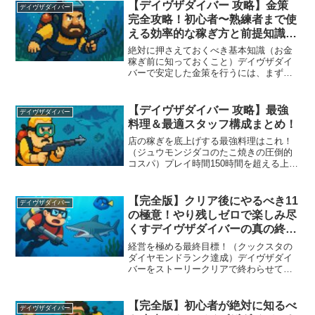
【デイヴザダイバー 攻略】金策
デイヴザダイバー
完全攻略！初心者〜熟練者まで使
える効率的な稼ぎ方と前提知識ま
とめ
絶対に押さえておくべき基本知識（お金
稼ぎ前に知っておくこと）デイヴザダイ
バーで安定した金策を行うには、まず前
提となる基礎知識を抑えることが極めて
重要です。本記事では、知っておくだけ
で効率が一気に変わるポイントを4つ紹介
【デイヴザダイバー 攻略】最強
デイヴザダイバー
します。まず1つ目は魚...
料理＆最適スタッフ構成まとめ！
店の稼ぎを底上げする最強料理はこれ！
（ジュウモンジダコのたこ焼きの圧倒的
コスパ）プレイ時間150時間を超える上級
プレイヤーが導き出した“最強料理”の一つ
が、ジュウモンジダコのたこ焼きです。
この料理の優秀なポイントは以下の通り
【完全版】クリア後にやるべき11
デイヴザダイバー
です： コスト：...
の極意！やり残しゼロで楽しみ尽
くすデイヴザダイバーの真の終盤
攻略
経営を極める最終目標！（クックスタの
ダイヤモンドランク達成）デイヴザダイ
バーをストーリークリアで終わらせてし
まうのはもったいない！クリア後のやり
込み要素の中でも大きな目標となるの
が、クックスタのダイヤモンドランク達
【完全版】初心者が絶対に知るべ
デイヴザダイバー
成です。ダイヤモンド到達に...