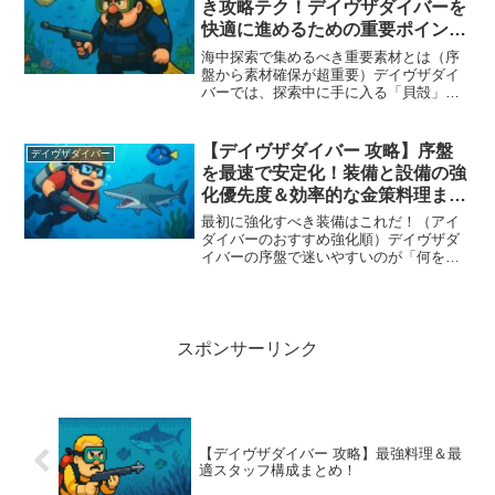
き攻略テク！デイヴザダイバーを
快適に進めるための重要ポイント
総まとめ！
海中探索で集めるべき重要素材とは（序
盤から素材確保が超重要）デイヴザダイ
バーでは、探索中に手に入る「貝殻」
「海藻」「ロープ」「木材」「鉱石」な
どが非常に重要な資源です。序盤では価
値が分かりにくいこれらのアイテムです
【デイヴザダイバー 攻略】序盤
デイヴザダイバー
が、後々の武器強化やミッシ...
を最速で安定化！装備と設備の強
化優先度＆効率的な金策料理まと
め
最初に強化すべき装備はこれだ！（アイ
ダイバーのおすすめ強化順）デイヴザダ
イバーの序盤で迷いやすいのが「何を最
初に強化すれば良いのか」という点で
す。限られた資金の中で最大限の効果を
得るためには、強化の順番が極めて重要
となります。アイダイバーの...
スポンサーリンク
【デイヴザダイバー 攻略】最強料理＆最
適スタッフ構成まとめ！