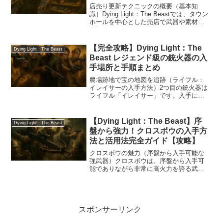
説
店売り更新テクニックの概要（基本知
識）Dying Light：The Beastでは、タウン
ホールを中心とした売店で武器や素材を
購入することができます。通常であれば
一定時間が経過することでラインナップ
が自動的に更新される仕組みですが、特
【完全攻略】Dying Light：The
Dying Light：The Beast
定の...
Beast レジェンド級の銃火器の入
手場所と手順まとめ
農場跡地で宝の地図を追跡（ライフル：
イレイサーの入手方法）2つ目の銃火器は
ライフル「イレイサー」です。入手には
少し複雑な仕掛けを解く必要がありま
す。場所はオールドタウンの東、農場跡
地にある小屋が目印です。小屋に入るに
【Dying Light：The Beast】序
Dying Light：The Beast
は横の木箱を破壊して内部...
盤から強力！クロスボウの入手方
法と活用法完全ガイド【攻略】
クロスボウの魅力（序盤から入手可能な
強武器）クロスボウは、序盤から入手可
能でありながら非常に高火力を誇る武器
です。特に他の弓矢と比較しても単発の
威力が圧倒的に高く、序盤の攻略を大幅
に有利に進めることができます。さらに
射撃音がほとんど出ないた...
スポンサーリンク