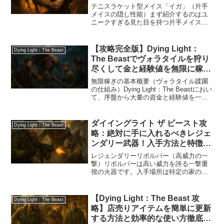
【攻略】
テニスラケット型メイス「イガ」（片手
メイスの隠し性能）まず紹介するのはユ
ニークすぎる見た目を持つ片手メイス
「イガ」です。テニスラケットのような
形状をしており、敵を殴るたびに独特な
効果音を響かせます。効果としては**敵
【攻略完全版】Dying Light：
Dying Light：The Beast
が攻撃を受けた時の反応+...
The Beastでヴォラタイルを狩り
尽くして金と経験値を無限に稼ぐ
究極手法
無限稼ぎの基本概要（ヴォラタイル蹂躙
の仕組み）Dying Light：The Beastにおい
て、序盤から大量の資金と経験値を一気
に稼ぐ方法として注目されているのが、
ヴォラタイルを特殊な立ち回りで無限に
討伐する方法です。通常、ヴォラタイル
ダイイングライト ザ ビースト攻
Dying Light：The Beast
は...
略：絶対に手に入れるべきレジェ
ンダリー武器！入手方法と特徴徹
底解説
レジェンダリーリボルバー（高威力の一
撃）リボルバーは高い威力を誇る一撃重
視の火器です。入手場所は特定の家の中
で、ヒューズを持った死体を見つけるこ
とが第一歩になります。地下室に進み、
電気ボックスにヒューズを差し込むこと
【Dying Light：The Beast 攻
Dying Light：The Beast
で扉が開き、奥の部屋に進...
略】店売りアイテムを簡単に更新
する方法と効率的な使い方徹底解