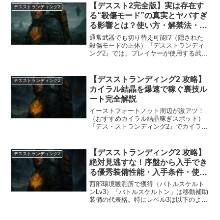
【デススト2完全版】実は存在す
デスストランディング2
る“殺傷モード”の真実とヤバすぎ
る影響とは？使い方・解禁法・デ
メリットを完全解説！
通常武器でも切り替え可能!?（隠された
殺傷モードの正体）『デスストランディ
ング2』では、プレイヤーが使用する武器
の多くが非殺傷仕様となっており、敵を
気絶させる形で戦闘を終える設計になっ
ています。しかし実は、隠しコマンドに
【デスストランディング2 攻略】
デスストランディング2
よって“殺傷モード”...
カイラル結晶を爆速で稼ぐ裏技ル
ート完全解説
イーストフォートノット周辺が激アツ！
（おすすめカイラル結晶稼ぎスポット）
『デス・ストランディング2』でカイラル
結晶を効率よく稼ぎたいなら、イースト
フォートノットFとゴーストハンターの間
にあるBTスポットが最強の狩場です。こ
【デスストランディング2 攻略】
デスストランディング2
こはアップデート後...
絶対見逃すな！序盤から入手でき
る優秀装備性能・入手条件・使い
方を徹底解説！
西部環境観測所で獲得（バトルスケルト
ンLv3）「バトルスケルトン」は移動補助
装備の代表格。特にレベル3は以下のよう
な驚異的な性能を誇ります。 親密度星4
で「レベル3」を入手 最大積載重量が