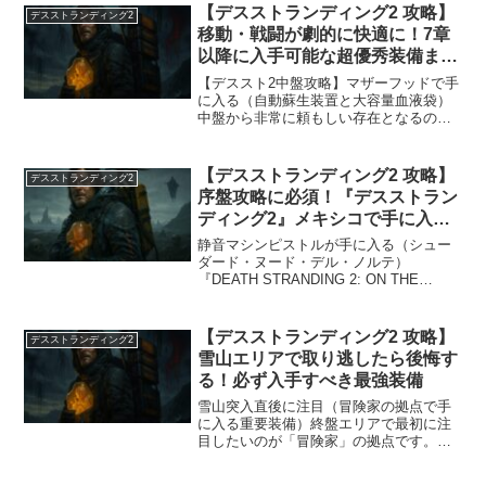
**+100kg** 坂道や段差でも高い安定性特
【デスストランディング2 攻略】
デスストランディング2
に序...
移動・戦闘が劇的に快適に！7章
以降に入手可能な超優秀装備まと
め！
【デススト2中盤攻略】マザーフッドで手
に入る（自動蘇生装置と大容量血液袋）
中盤から非常に頼もしい存在となるのが
マザーフッドとの親密度報酬です。ま
ず、親密度★3になると「大容量血液袋」
が入手可能になります。これはサムの体
【デスストランディング2 攻略】
デスストランディング2
力を一気に1000回復...
序盤攻略に必須！『デスストラン
ディング2』メキシコで手に入る
優秀装備まとめ完全ガイド
静音マシンピストルが手に入る（シュー
ダード・ヌード・デル・ノルテ）
『DEATH STRANDING 2: ON THE
BEACH』の序盤において、特に注目すべ
き装備が入手できる隠れた施設が「シュ
ーダード・ヌード・デル・ノルテ」で
【デスストランディング2 攻略】
デスストランディング2
す。親密度...
雪山エリアで取り逃したら後悔す
る！必ず入手すべき最強装備
雪山突入直後に注目（冒険家の拠点で手
に入る重要装備）終盤エリアで最初に注
目したいのが「冒険家」の拠点です。こ
の拠点では、新密度星3で「クライミング
パワーグラブLv2」を入手可能。これによ