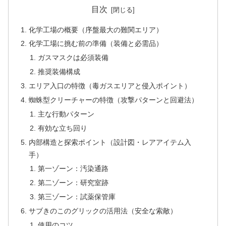
目次
化学工場の概要（序盤最大の難関エリア）
化学工場に挑む前の準備（装備と必需品）
ガスマスクは必須装備
推奨装備構成
エリア入口の特徴（毒ガスエリアと侵入ポイント）
蜘蛛型クリーチャーの特徴（攻撃パターンと回避法）
主な行動パターン
有効な立ち回り
内部構造と探索ポイント（設計図・レアアイテム入
手）
第一ゾーン：汚染通路
第二ゾーン：研究室跡
第三ゾーン：試薬保管庫
サブきのこのグリックの活用法（安全な索敵）
使用のコツ