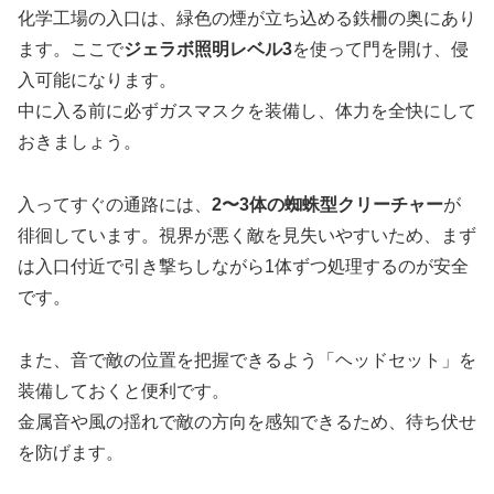
化学工場の入口は、緑色の煙が立ち込める鉄柵の奥にあり
ます。ここで
ジェラボ照明レベル3
を使って門を開け、侵
入可能になります。
中に入る前に必ずガスマスクを装備し、体力を全快にして
おきましょう。
入ってすぐの通路には、
2〜3体の蜘蛛型クリーチャー
が
徘徊しています。視界が悪く敵を見失いやすいため、まず
は入口付近で引き撃ちしながら1体ずつ処理するのが安全
です。
また、音で敵の位置を把握できるよう「ヘッドセット」を
装備しておくと便利です。
金属音や風の揺れで敵の方向を感知できるため、待ち伏せ
を防げます。