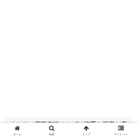
まとめ（序盤突破のカギは慎重な探索と索
敵）
ホーム
検索
トップ
サイドバー