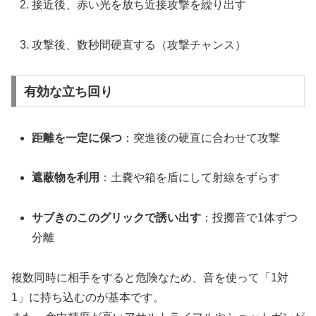
接近後、赤い光を放ち近接攻撃を繰り出す
攻撃後、数秒間硬直する（攻撃チャンス）
有効な立ち回り
距離を一定に保つ
：突進後の硬直に合わせて攻撃
遮蔽物を利用
：土嚢や箱を盾にして射線をずらす
サブきのこのグリックで誘い出す
：投擲音で1体ずつ
分離
複数同時に相手をすると危険なため、音を使って「1対
1」に持ち込むのが基本です。