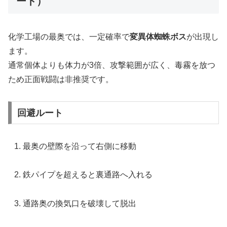
ート）
化学工場の最奥では、一定確率で
変異体蜘蛛ボス
が出現し
ます。
通常個体よりも体力が3倍、攻撃範囲が広く、毒霧を放つ
ため正面戦闘は非推奨です。
回避ルート
最奥の壁際を沿って右側に移動
鉄パイプを超えると裏通路へ入れる
通路奥の換気口を破壊して脱出