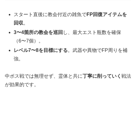
スタート直後に教会付近の雑魚で
FP回復アイテムを
回収
。
3〜4箇所の教会を巡回
し、最大エスト瓶数を確保
（6〜7個）。
レベル7〜8を目標にする
。武器や異物でFP周りを補
強。
中ボス戦では無理せず、霊体と共に
丁寧に削っていく
戦法
が効果的です。