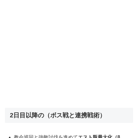
2日目以降の（ボス戦と連携戦術）
教会巡回と強敵討伐を進めて
エスト瓶最大化（8