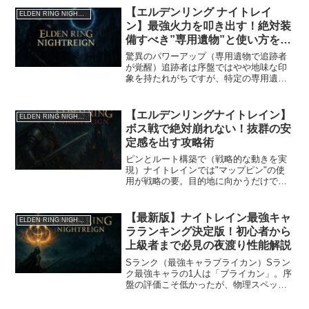
物の試し打ちが可能で、しかもアーツや
【エルデンリング ナイトレイ
ELDEN RING NIGHTREIGN
スキルの制限を解除する設...
ン】最強火力を叩き出す！絶対装
備すべき”専用遺物”と使い方を徹
底解説！【追跡者ビルド】
驚異のパワーアップ（専用遺物で追跡者
が覚醒）追跡者は序盤ではやや地味な印
象を持たれがちですが、特定の専用遺物
を装備することで一気に最強クラスの火
力キャラへと変貌します。とくに「アー
ツ強化」と「アビリティ強化」の2種類の
【エルデンリングナイトレイン】
ELDEN RING NIGHTREIGN
遺物は必携です。このビ...
ボス戦で絶対崩れない！抜群の安
定感を出す攻略術
ピンとルート構築で（戦略的な動きを実
現）ナイトレインでは"マップピン"の使
用が戦略の要。目的地に向かうだけでな
く、現在地から逆算して"最も効率的なル
ート"を示すことが重要です。ピンを複数
打つことで「この順に進む」という意思
【最新版】ナイトレイン最強キャ
ELDEN RING NIGHTREIGN
を伝えることができ...
ラランキング決定版！初心者から
上級者まで必見の夜渡り性能解説
Sランク（最強キャラブライカン）Sラン
ク最強キャラの1人は「ブライカン」。序
盤の評価こそ低かったが、物理スペック
とスキル性能の高さで一気に最上位に駆
け上がった。ブライカンは高HP、高スタ