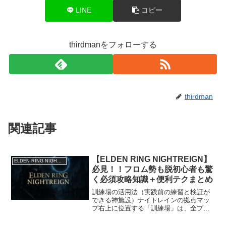
LINE
コピー
thirdmanをフォローする
thirdman
関連記事
【ELDEN RING NIGHTREIGN】
ELDEN RING NIGHTREIGN
必見！！フロム勢も脱初心者も驚
く必須攻略知識＋便利テクまとめ
訓練場の活用法（実践前の練習と検証が
できる神施設）ナイトレインの拠点マッ
プ右上に位置する「訓練場」は、全プレ
イヤー必見の超有用スポットです。ここ
では、全武器・全戦技・魔術・気筒・異