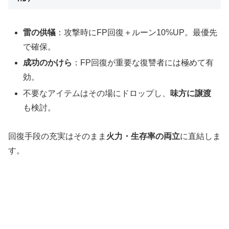
雷の供犠
：攻撃時にFP回復＋ルーン10%UP。最優先
で確保。
成功のかけら
：FP回復が重要な復讐者には極めて有
効。
不要なアイテムはその場にドロップし、
味方に譲渡
も検討。
回復手段の充実はそのまま
火力・生存率の両立
に直結しま
す。