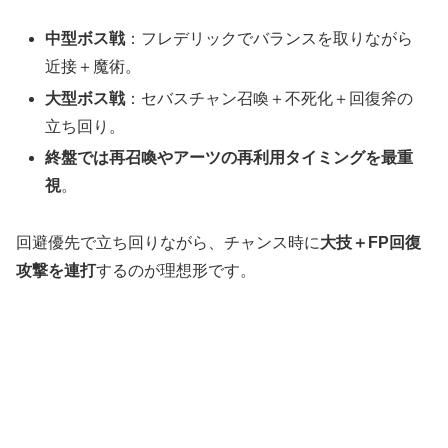
中型ボス戦
：フレデリックでバランスを取りながら
近接＋魔術。
大型ボス戦
：セバスチャン召喚＋不死化＋回復斧の
立ち回り。
終盤では再召喚やアーツの再利用タイミングを最重
視
。
回避優先で立ち回りながら、チャンス時に
大技＋FP回復
攻撃を連打
するのが理想形です。