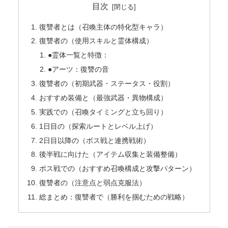
目次
復讐者とは（召喚主体の特化型キャラ）
復讐者の（使用スキルと霊体構成）
●霊体一覧と特徴：
●アーツ：復讐の音
復讐者の（初期武器・ステータス・役割）
おすすめ装備と（最強武器・異物構成）
実践での（召喚タイミングと立ち回り）
1日目の（探索ルートとレベル上げ）
2日目以降の（ボス戦と連携戦術）
後半戦に向けた（アイテム収集と装備整備）
ボス戦での（おすすめ召喚構成と攻撃パターン）
復讐者の（注意点と弱点克服法）
総まとめ：復讐者で（勝利を掴むための戦略）