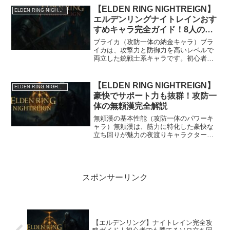
ミナ、高筋力を兼ね備え、多少の被弾で
【ELDEN RING NIGHTREIGN】
ELDEN RING NIGHTREIGN
は怯まない。アビリ...
エルデンリングナイトレインおす
すめキャラ完全ガイド！8人の夜
渡り徹底解説【初心者必見】
ブライカ（攻防一体の納金キャラ）ブラ
イカは、攻撃力と防御力を高いレベルで
両立した銃戦士系キャラです。初心者に
とって嬉しいのは、そのタフさと簡単な
操作性です。スキルを使うことで自己防
御しつつ大ダメージを叩き込め、パッシ
【ELDEN RING NIGHTREIGN】
ELDEN RING NIGHTREIGN
ブでスキルがさらに強化さ...
豪快でサポート力も抜群！攻防一
体の無頼漢完全解説
無頼漢の基本性能（攻防一体のパワーキ
ャラ）無頼漢は、筋力に特化した豪快な
立ち回りが魅力の夜渡りキャラクター
で、見た目からも分かる通り「納金戦
士」の代表格です。しかし、ただのパワ
ー型ではなく、サポート能力や生存力に
も優れたバランス型である点が...
スポンサーリンク
【エルデンリング】ナイトレイン完全攻