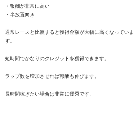
・報酬が非常に高い
・半放置向き
通常レースと比較すると獲得金額が大幅に高くなっていま
す。
短時間でかなりのクレジットを獲得できます。
ラップ数を増加させれば報酬も伸びます。
長時間稼ぎたい場合は非常に優秀です。