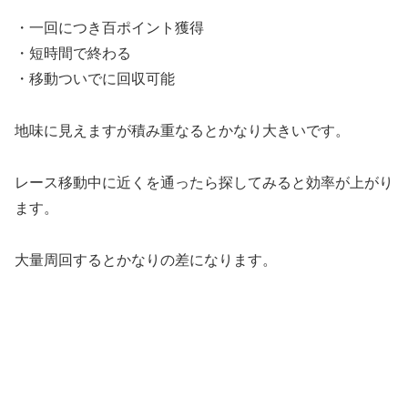
・一回につき百ポイント獲得
・短時間で終わる
・移動ついでに回収可能
地味に見えますが積み重なるとかなり大きいです。
レース移動中に近くを通ったら探してみると効率が上がり
ます。
大量周回するとかなりの差になります。