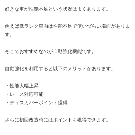
好きな車が性能不足という状況はよくあります。
例えば低ランク車両は性能不足で使いづらい場面がありま
す。
そこでおすすめなのが自動強化機能です。
自動強化を利用すると以下のメリットがあります。
・性能大幅上昇
・レース対応可能
・ディスカバーポイント獲得
さらに初回改造時にはポイントも獲得できます。