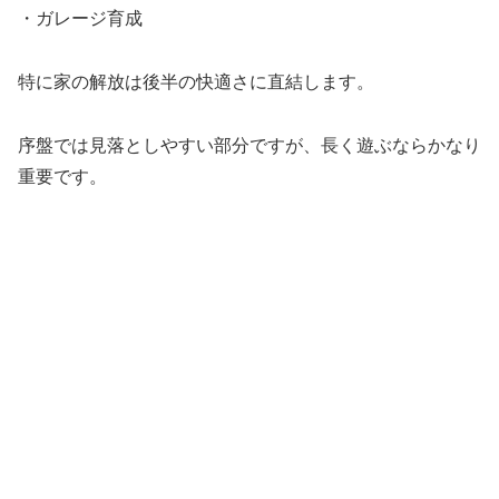
・ガレージ育成
特に家の解放は後半の快適さに直結します。
序盤では見落としやすい部分ですが、長く遊ぶならかなり
重要です。