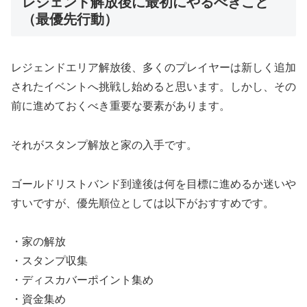
レジェンド解放後に最初にやるべきこと
（最優先行動）
レジェンドエリア解放後、多くのプレイヤーは新しく追加
されたイベントへ挑戦し始めると思います。しかし、その
前に進めておくべき重要な要素があります。
それがスタンプ解放と家の入手です。
ゴールドリストバンド到達後は何を目標に進めるか迷いや
すいですが、優先順位としては以下がおすすめです。
・家の解放
・スタンプ収集
・ディスカバーポイント集め
・資金集め