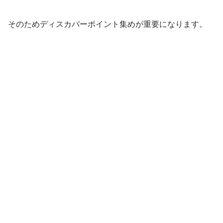
そのためディスカバーポイント集めが重要になります。