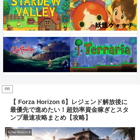
PR
【 Forza Horizon 6】レジェンド解放後に
最優先で進めたい！超効率資金稼ぎとスタ
ンプ最速攻略まとめ【攻略】
Forza Horizon 6