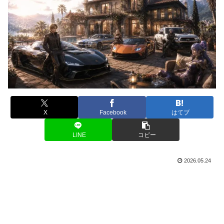
X
Facebook
はてブ
LINE
コピー
2026.05.24