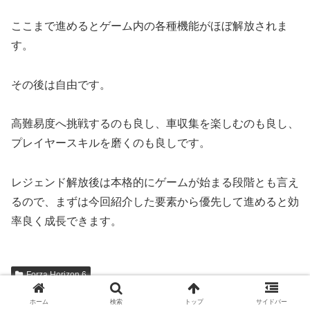
ここまで進めるとゲーム内の各種機能がほぼ解放されま
す。
その後は自由です。
高難易度へ挑戦するのも良し、車収集を楽しむのも良し、
プレイヤースキルを磨くのも良しです。
レジェンド解放後は本格的にゲームが始まる段階とも言え
るので、まずは今回紹介した要素から優先して進めると効
率良く成長できます。
Forza Horizon 6
ホーム
検索
トップ
サイドバー
スポンサーリンク