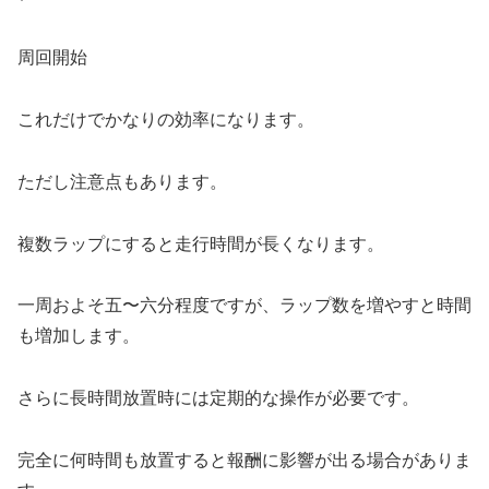
周回開始
これだけでかなりの効率になります。
ただし注意点もあります。
複数ラップにすると走行時間が長くなります。
一周およそ五〜六分程度ですが、ラップ数を増やすと時間
も増加します。
さらに長時間放置時には定期的な操作が必要です。
完全に何時間も放置すると報酬に影響が出る場合がありま