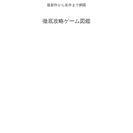
最新作から名作まで網羅
徹底攻略ゲーム図鑑