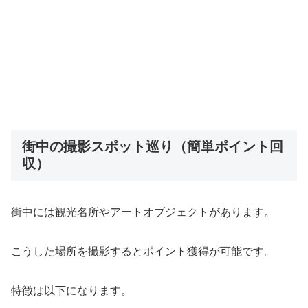
街中の撮影スポット巡り（簡単ポイント回
収）
街中には観光名所やアートオブジェクトがあります。
こうした場所を撮影するとポイント獲得が可能です。
特徴は以下になります。