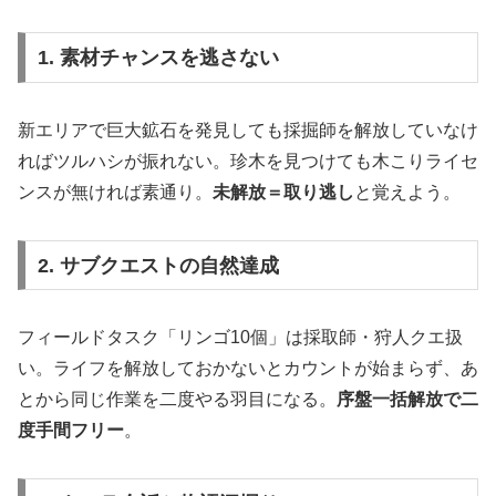
1. 素材チャンスを逃さない
新エリアで巨大鉱石を発見しても採掘師を解放していなけ
ればツルハシが振れない。珍木を見つけても木こりライセ
ンスが無ければ素通り。
未解放＝取り逃し
と覚えよう。
2. サブクエストの自然達成
フィールドタスク「リンゴ10個」は採取師・狩人クエ扱
い。ライフを解放しておかないとカウントが始まらず、あ
とから同じ作業を二度やる羽目になる。
序盤一括解放で二
度手間フリー
。