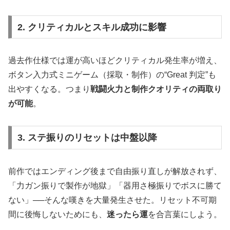
2. クリティカルとスキル成功に影響
過去作仕様では運が高いほどクリティカル発生率が増え、
ボタン入力式ミニゲーム（採取・制作）の“Great 判定”も
出やすくなる。つまり
戦闘火力と制作クオリティの両取り
が可能
。
3. ステ振りのリセットは中盤以降
前作ではエンディング後まで自由振り直しが解放されず、
「力ガン振りで製作が地獄」「器用さ極振りでボスに勝て
ない」──そんな嘆きを大量発生させた。リセット不可期
間に後悔しないためにも、
迷ったら運
を合言葉にしよう。