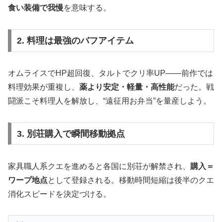
食い装備で我慢
を意味する。
2. 料理は最強のバフアイテム
オムライスでHP超回復、タルトでクリ率UP――前作では
料理効果が重複し、
薬より安定・軽量・高性能
だった。戦
闘派こそ料理人を解放し、“遠征用お弁当”を量産しよう。
3. 別荘購入で瞬間移動拠点
家具職人系クエを進めると各国に別荘が解禁され、
購入＝
ワープ地点
として登録される。移動時間短縮は後半のクエ
消化スピードを決定づける。