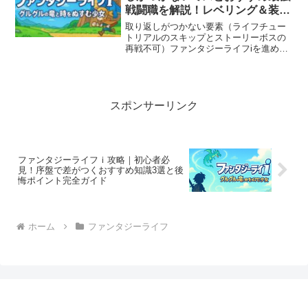
戦闘職を解説！レベリング＆装備
も網羅！
取り返しがつかない要素（ライフチュー
トリアルのスキップとストーリーボスの
再戦不可）ファンタジーライフiを進める
上で、最初に絶対に知っておきたい取り
返しがつかない要素が2つあります。1つ
目は、ライフごとのチュートリアルスト
ーリーのスキップ。こ...
スポンサーリンク
ファンタジーライフｉ攻略｜初心者必
見！序盤で差がつくおすすめ知識3選と後
悔ポイント完全ガイド
ホーム
ファンタジーライフ