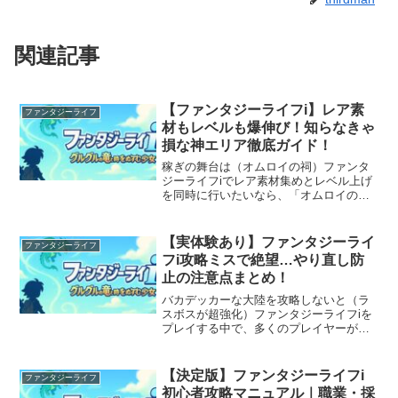
関連記事
【ファンタジーライフi】レア素
ファンタジーライフ
材もレベルも爆伸び！知らなきゃ
損な神エリア徹底ガイド！
稼ぎの舞台は（オムロイの祠）ファンタ
ジーライフiでレア素材集めとレベル上げ
を同時に行いたいなら、「オムロイの
祠」が最適解。ここはバカデッカー大
陸・グランベリー大平原南から向かえる
エリアで、試練形式の伐採バトルを何度
【実体験あり】ファンタジーライ
ファンタジーライフ
も繰り返すことで、レア素材...
フi攻略ミスで絶望…やり直し防
止の注意点まとめ！
バカデッカーな大陸を攻略しないと（ラ
スボスが超強化）ファンタジーライフiを
プレイする中で、多くのプレイヤーが見
逃して後悔しているのが「バカデッカー
な大陸」の攻略です。この大陸の祠をク
リアせずにラスボス戦へ突入すると、ラ
【決定版】ファンタジーライフi
ファンタジーライフ
スボスが超強化された状...
初心者攻略マニュアル｜職業・採