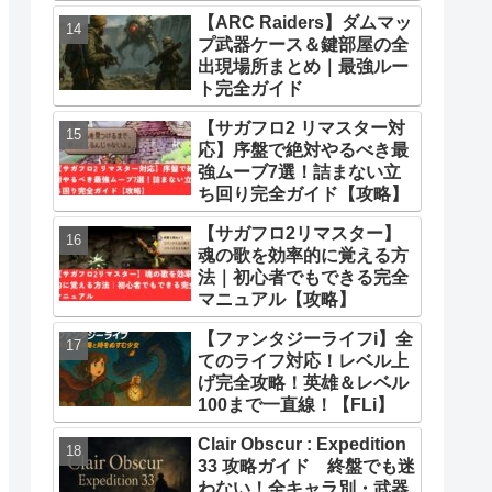
とめ
【ARC Raiders】ダムマッ
プ武器ケース＆鍵部屋の全
出現場所まとめ｜最強ルー
ト完全ガイド
【サガフロ2 リマスター対
応】序盤で絶対やるべき最
強ムーブ7選！詰まない立
ち回り完全ガイド【攻略】
【サガフロ2リマスター】
魂の歌を効率的に覚える方
法｜初心者でもできる完全
マニュアル【攻略】
【ファンタジーライフi】全
てのライフ対応！レベル上
げ完全攻略！英雄＆レベル
100まで一直線！【FLi】
Clair Obscur : Expedition
33 攻略ガイド 終盤でも迷
わない！全キャラ別・武器