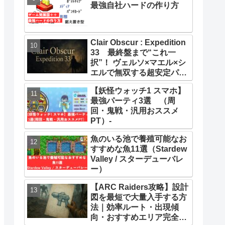
最強自社ハードの作り方
Clair Obscur : Expedition
33 最終盤まで“これ一
択”！ ヴェルソ×マエル×シ
エルで無双する超安定パー
ティー構築ガイド
【妖怪ウォッチ1 スマホ】
最強パーティ3選 （周
回・鬼戦・汎用おススメ
PT）-
魚のいる池で養殖可能なお
すすめな魚11選（Stardew
Valley / スターデューバレ
ー）
【ARC Raiders攻略】設計
図を最短で大量入手する方
法｜効率ルート・出現傾
向・おすすめエリア完全ま