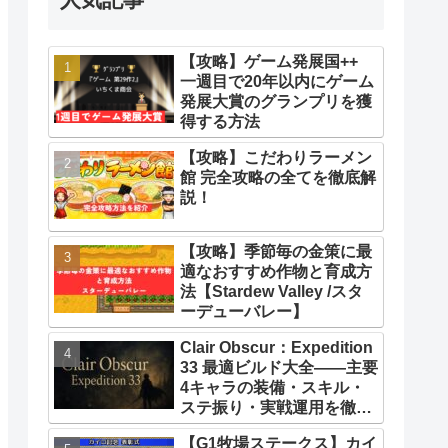
【攻略】ゲーム発展国++
一週目で20年以内にゲーム
発展大賞のグランプリを獲
得する方法
【攻略】こだわりラーメン
館 完全攻略の全てを徹底解
説！
【攻略】季節毎の金策に最
適なおすすめ作物と育成方
法【Stardew Valley /スタ
ーデューバレー】
Clair Obscur：Expedition
33 最適ビルド大全――主要
4キャラの装備・スキル・
ステ振り・実戦運用を徹底
解説【クレールオブスキュ
【G1牧場ステークス】カイ
ール エクスペディション