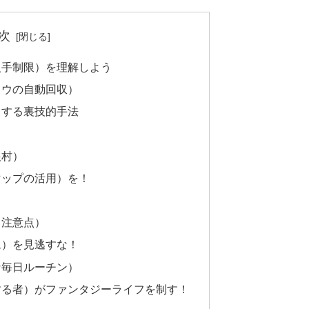
次
入手制限）を理解しよう
ソウの自動回収）
）する裏技的手法
根村）
マップの活用）を！
と注意点）
ム）を見逃すな！
な毎日ルーチン）
する者）がファンタジーライフを制す！