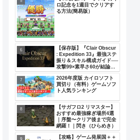
ロ記念を1週目でクリアす
33】【攻略】
る方法(簡易版）
【保存版】『Clair Obscur
: Expedition 33』最強ステ
振り＆スキル構成ガイド──
攻撃99×素早さ60が結論！
全キャラ万能ビルド徹底解
2026年度版 カイロソフト
説
買切り（有料）ゲームソフ
ト人気ランキング
【サガフロ2 リマスター】
おすすめ最強稼ぎ場所4選
｜序盤〜クリア後まで完全
網羅！｜閃き（ひらめき）
【攻略】ゲーム発展国＋＋