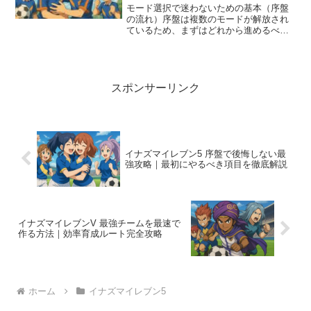
の必勝ガイド
モード選択で迷わないための基本（序盤
の流れ）序盤は複数のモードが解放され
ているため、まずはどれから進めるべき
か理解しておくことが重要です。本編の
物語を進めるストーリーモードは探索・
特訓・対戦すべてが含まれており、キャ
ラ育成素材の獲得にも優れ...
スポンサーリンク
イナズマイレブン5 序盤で後悔しない最
強攻略｜最初にやるべき項目を徹底解説
イナズマイレブンV 最強チームを最速で
作る方法｜効率育成ルート完全攻略
ホーム
イナズマイレブン5