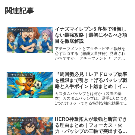
関連記事
イナズマイレブン5 序盤で後悔し
イナズマイレブン5
ない最強攻略｜最初にやるべき項
目を徹底解説
アチーブメントとアクティビティ報酬を
必ず回収する（報酬大量獲得）見逃され
がちですが、 アチーブメント と アクテ
ィビティ は序盤の最重要システムです。
達成条件を満たすだけで経験値玉・育成
素材・装備など豊富なアイテムが獲得で
『周回勢必見！レアドロップ効率
イナズマイレブン5
きます。アチーブメ...
を極限まで引き上げるパッシブ戦
略と入手ポイント総まとめ｜イナ
ズマイレブン5攻略』
カスタムパッシブとは何か（装着の基
本）カスタムパッシブは、選手1人につき
1つだけセットできる特別な強化効果で、
チーム全体に恩恵が発生します。中でも
No.37（レアドロップ率＋5%） は最重要
の効果であり、序盤から確保すると後の
HERO神童拓人が最強と断言でき
イナズマイレブン5
育成効率が大...
る理由まとめ｜フォーカス・火
力・パッシブの三軸で突出する万