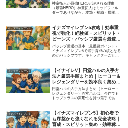
能型MF
神童拓人が最強HEROと評される理由
（最強HERO）神童拓人はミッドフィル
ダーでありながら、攻撃・補助・展開す
べてを高水準でこなせる万能型HEROで
す。特にフォーカス性能・低テンション
高威力技・チーム全体強化パッシブの3点
イナズマイレブン5攻略｜効率重
イナズマイレブン5
が突出しているため...
視で強化！経験値・スピリット・
ビーンズ・パッシブ厳選を最速で
進める方法
パッシブ厳選の基本（最重要ポイント）
イナズマイレブン5で選手育成の核となる
のがパッシブです。キャラクターごとに
個体差が大きく、同じ選手でも召喚ごと
に能力やパッシブが変化します。そのた
め理想的な構成を作るには、大量のスピ
【イナイレV】円堂ハルの入手方
イナズマイレブン5
リット召喚による厳選が...
法と厳選手順まとめ｜ヒーロー＆
レジェンダリーを効率良く集める
コツ【最速攻略】
円堂ハルの入手方法まとめ（ヒーロー・
レジェンダリー）円堂ハルは、今作でも
トップクラスの実用性を持つ選手であ
り、入手手段が複数存在します。ヒーロ
ーとレジェンダリーでは性能が大きく異
なるため、目的に合わせて入手ルートを
【イナズマイレブン5】初心者で
イナズマイレブン5
選ぶことが重要です。ここで...
も序盤から強くなれる完全攻略｜
育成・スピリット集め・効率稼ぎ