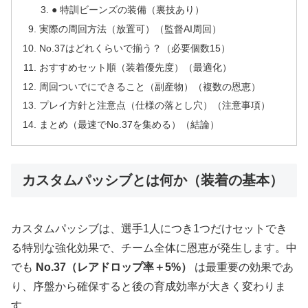
● 特訓ビーンズの装備（裏技あり）
実際の周回方法（放置可）（監督AI周回）
No.37はどれくらいで揃う？（必要個数15）
おすすめセット順（装着優先度）（最適化）
周回ついでにできること（副産物）（複数の恩恵）
プレイ方針と注意点（仕様の落とし穴）（注意事項）
まとめ（最速でNo.37を集める）（結論）
カスタムパッシブとは何か（装着の基本）
カスタムパッシブは、選手1人につき1つだけセットでき
る特別な強化効果で、チーム全体に恩恵が発生します。中
でも
No.37（レアドロップ率＋5%）
は最重要の効果であ
り、序盤から確保すると後の育成効率が大きく変わりま
す。