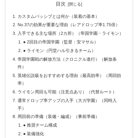
目次
カスタムパッシブとは何か（装着の基本）
No.37の効果が重要な理由（レアドロップ率1.75倍）
入手できる主な場所（2カ所）（帝国学園・ライモン）
● 2回目の帝国学園（監督：安マサル）
● ライモン（円堂ハル引きるチーム）
帝国学園戦の解放方法（クロニクル進行）（解放条
件）
英雄伝説級をおすすめする理由（最高効率）（周回効
率）
ライモン周回も可能（注意点あり）（代替ルート）
通常ドロップ率アップの入手（大ガ学園）（同時入
手）
周回前の準備（装備・編成）（事前準備）
● 推奨チーム構成
● 装備強化