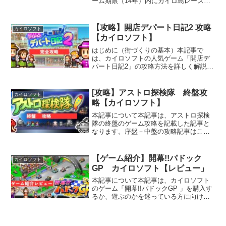
ーム期限（14年）内にカイロ島レースで
優勝する方法攻略方法を記載します。ゲ
ーム攻略で最も大事な事とにかくマシン
の性能が全て、レーサーの技量は関係な
【攻略】開店デパート日記2 攻略
カイロソフト
いです。いかに性能が...
【カイロソフト】
はじめに（街づくりの基本）本記事で
は、カイロソフトの人気ゲーム「開店デ
パート日記2」の攻略方法を詳しく解説し
ます。特に序盤、中盤、終盤の戦略や専
門街の組み合わせについて触れながら、
効率的な街づくりのヒントをお届けしま
[攻略】アストロ探検隊 終盤攻
カイロソフト
す。序盤の攻略法（効率的...
略【カイロソフト】
本記事について本記事は、アストロ探検
隊の終盤のゲーム攻略を記載した記事と
なります。序盤－中盤の攻略記事はこち
ら終盤の攻略雪原エリアでのプランタ星
人とテンタクル星人の救い方のまとめ
（雪原エリア攻略のコツ）雪原エリア攻
【ゲーム紹介】開幕!!パドック
カイロソフト
略のカギは、効率的な資源収...
GP カイロソフト【レビュー」
本記事について本記事は、カイロソフト
のゲーム「開幕!!パドックGP 」を購入す
るか、遊ぶのかを迷っている方に向けて
のゲーム紹介記事となります。本記事を
書いている私は、昔からカイロソフトの
ドット絵を使ったゲーム、終わりのない