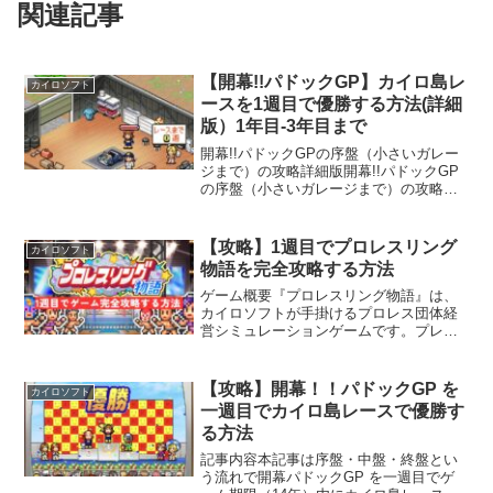
関連記事
【開幕!!パドックGP】カイロ島レ
カイロソフト
ースを1週目で優勝する方法(詳細
版）1年目-3年目まで
開幕!!パドックGPの序盤（小さいガレー
ジまで）の攻略詳細版開幕!!パドックGP
の序盤（小さいガレージまで）の攻略詳
細記事となります。中盤（中ガレージま
で）の詳細攻略記事はこちら終盤（大ガ
レージまで）の詳細攻略記事はこちら序
【攻略】1週目でプロレスリング
カイロソフト
盤～終盤までを網...
物語を完全攻略する方法
ゲーム概要『プロレスリング物語』は、
カイロソフトが手掛けるプロレス団体経
営シミュレーションゲームです。プレイ
ヤーはプロレス団体のオーナー兼マネー
ジャーとなり、選手の育成や試合の企
画、興行の運営を行い、団体を大きく成
【攻略】開幕！！パドックGP を
カイロソフト
長させていくことが目的です...
一週目でカイロ島レースで優勝す
る方法
記事内容本記事は序盤・中盤・終盤とい
う流れで開幕パドックGP を一週目でゲ