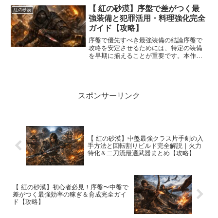
れを素材として強化に使用できます。特
【 紅の砂漠】序盤で差がつく最
紅の砂漠
に高レベル帯になるほど...
強装備と犯罪活用・料理強化完全
ガイド【攻略】
序盤で優先すべき最強装備の結論序盤で
攻略を安定させるためには、特定の装備
を早期に揃えることが重要です。本作は
自由度が高く、装備次第で難易度が大き
く変わります。特に重要なのは以下の4つ
です。・レザーアーマー（料理効果＋防
御）・ブレードグローブ...
スポンサーリンク
【 紅の砂漠】中盤最強クラス片手剣の入
手方法と回転割りビルド完全解説｜火力
特化＆二刀流最適武器まとめ【攻略】
【 紅の砂漠】初心者必見！序盤〜中盤で
差がつく最強効率の稼ぎ＆育成完全ガイ
ド【攻略】