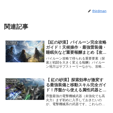
thirdman
関連記事
【紅の砂漠】パイルーン完全攻略
紅の砂漠
ガイド！天候操作・最強雷装備・
睡眠矢など重要報酬まとめ【攻
略】
パイルーン攻略で得られる重要要素（探
索と戦闘を大きく変える報酬）パイルー
ン地方はサブストーリーながら、攻略す
ることで非常に強力かつユニークな装備
やアビスギアを入手できる重要エリアで
す。このエリアでは属性装備や特殊能力
【 紅の砂漠】探索効率が激変す
紅の砂漠
付きアイテムが多く、単な...
る最強装備と移動スキル完全ガイ
ド！序盤から使える属性武器と空
中機動の極意【攻略】
序盤最強の電撃機械武器（未強化でも高
火力）まず初めに入手しておきたいの
が、電撃機械系の武器です。これらの武
器は強化なしでも非常に高い攻撃力を持
っており、序盤の戦闘を大幅に楽にして