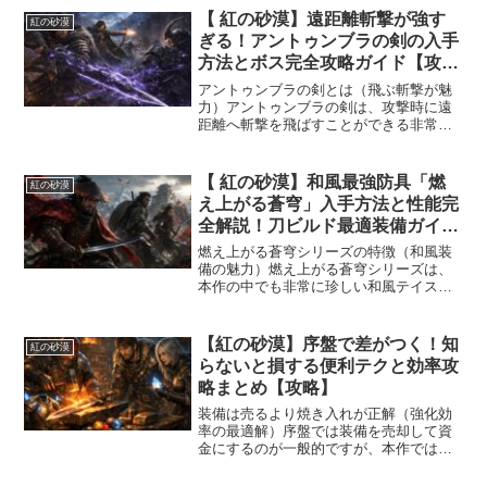
くれます。具体的には攻撃力27や30とい
【 紅の砂漠】遠距離斬撃が強す
紅の砂漠
った数値を持ち、通常武...
ぎる！アントゥンブラの剣の入手
方法とボス完全攻略ガイド【攻
略】
アントゥンブラの剣とは（飛ぶ斬撃が魅
力）アントゥンブラの剣は、攻撃時に遠
距離へ斬撃を飛ばすことができる非常に
強力な武器です。見た目はやや独特で好
みが分かれるものの、その性能は非常に
優秀で、中盤以降でも十分に通用するポ
【 紅の砂漠】和風最強防具「燃
紅の砂漠
テンシャルを持っています...
え上がる蒼穹」入手方法と性能完
全解説！刀ビルド最適装備ガイド
【攻略】
燃え上がる蒼穹シリーズの特徴（和風装
備の魅力）燃え上がる蒼穹シリーズは、
本作の中でも非常に珍しい和風テイスト
の防具であり、侍・浪人スタイルを再現
できる装備です。見た目の完成度が高
く、刀系武器との相性が抜群で、ビジュ
【紅の砂漠】序盤で差がつく！知
紅の砂漠
アル重視プレイヤーには特に...
らないと損する便利テクと効率攻
略まとめ【攻略】
装備は売るより焼き入れが正解（強化効
率の最適解）序盤では装備を売却して資
金にするのが一般的ですが、本作では同
一装備を使った焼き入れが非常に強力で
す。同じ装備を2つ所持している場合、そ