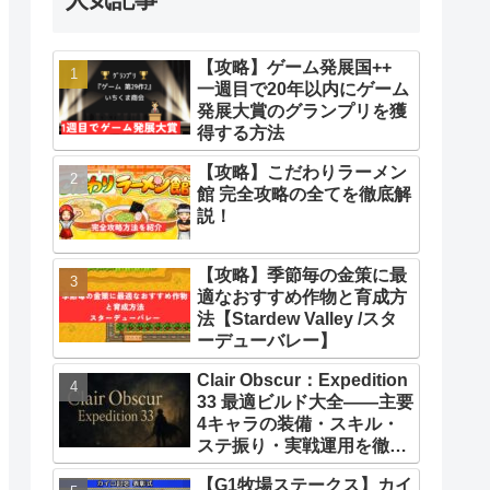
【攻略】ゲーム発展国++
一週目で20年以内にゲーム
発展大賞のグランプリを獲
得する方法
【攻略】こだわりラーメン
館 完全攻略の全てを徹底解
説！
【攻略】季節毎の金策に最
適なおすすめ作物と育成方
法【Stardew Valley /スタ
ーデューバレー】
Clair Obscur：Expedition
33 最適ビルド大全――主要
4キャラの装備・スキル・
ステ振り・実戦運用を徹底
解説【クレールオブスキュ
【G1牧場ステークス】カイ
ール エクスペディション