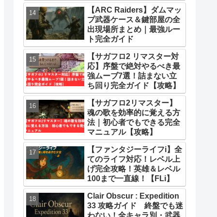
とめ
【ARC Raiders】ダムマッ
プ武器ケース＆鍵部屋の全
出現場所まとめ｜最強ルー
ト完全ガイド
【サガフロ2 リマスター対
応】序盤で絶対やるべき最
強ムーブ7選！詰まない立
ち回り完全ガイド【攻略】
【サガフロ2リマスター】
魂の歌を効率的に覚える方
法｜初心者でもできる完全
マニュアル【攻略】
【ファンタジーライフi】全
てのライフ対応！レベル上
げ完全攻略！英雄＆レベル
100まで一直線！【FLi】
Clair Obscur : Expedition
33 攻略ガイド 終盤でも迷
わない！全キャラ別・武器