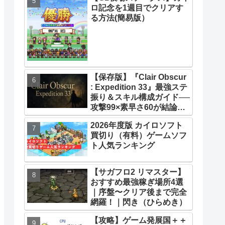
ロ記念を1週目でクリアす
33】【攻略】
る方法(簡易版）
【保存版】『Clair Obscur
: Expedition 33』最強ステ
振り＆スキル構成ガイド──
攻撃99×素早さ60が結論！
全キャラ万能ビルド徹底解
2026年度版 カイロソフト
説
買切り（有料）ゲームソフ
ト人気ランキング
【サガフロ2 リマスター】
おすすめ最強稼ぎ場所4選
｜序盤〜クリア後まで完全
網羅！｜閃き（ひらめき）
【攻略】ゲーム発展国＋＋