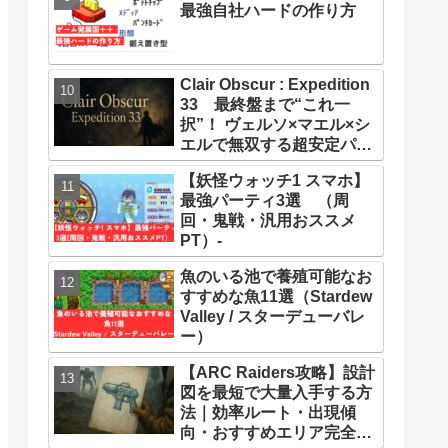
最強自社ハードの作り方
Clair Obscur : Expedition
33 最終盤まで“これ一
択”！ ヴェルソ×マエル×シ
エルで無双する超安定パー
ティー構築ガイド
【妖怪ウォッチ1 スマホ】
最強パーティ3選 （周
回・鬼戦・汎用おススメ
PT）-
魚のいる池で養殖可能なお
すすめな魚11選（Stardew
Valley / スターデューバレ
ー）
【ARC Raiders攻略】設計
図を最短で大量入手する方
法｜効率ルート・出現傾
向・おすすめエリア完全ま