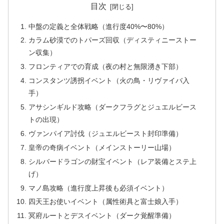
目次
中盤の定義と全体戦略（進行度40%〜80%）
カラム砂漠でのトパーズ回収（ディスティニーストー
ン収集）
フロンティアでの育成（夜の村と無限湧き下部）
コンスタンツ誘拐イベント（火の鳥・リヴァイバ入
手）
アサシンギルド攻略（ダークフラグとジュエルビース
トの出現）
ヴァンパイア討伐（ジュエルビースト封印準備）
皇帝の奇病イベント（メインストーリー山場）
シルバードラゴンの財宝イベント（レア装備とステ上
げ）
マノ島攻略（進行度上昇後も必須イベント）
四天王お使いイベント（属性術具と富士娘入手）
冥府ルートとデスイベント（ダーク覚醒準備）