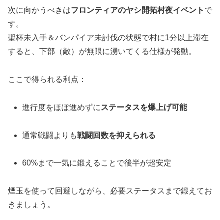
次に向かうべきは
フロンティアのヤシ開拓村夜イベント
で
す。
聖杯未入手＆バンパイア未討伐の状態で村に1分以上滞在
すると、下部（敵）が無限に湧いてくる仕様が発動。
ここで得られる利点：
進行度をほぼ進めずに
ステータスを爆上げ可能
通常戦闘よりも
戦闘回数を抑えられる
60%まで一気に鍛えることで後半が超安定
煙玉を使って回避しながら、必要ステータスまで鍛えてお
きましょう。