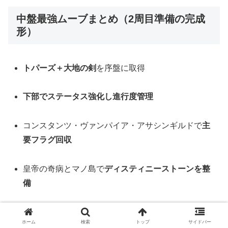
中盤最強ムーブまとめ（2周目準備の完成
形）
トパーズ＋大地の剣
を序盤に取得
下部でステータス強化し進行度管理
コンスタンツ・ヴァンパイア・アサシンギルドで
主
要フラグ回収
皇帝の奇病とマノ島で
ディスティニーストーンを整
備
四天王イベントで
属性術具と富士娘確保
ホーム
検索
トップ
サイドバー