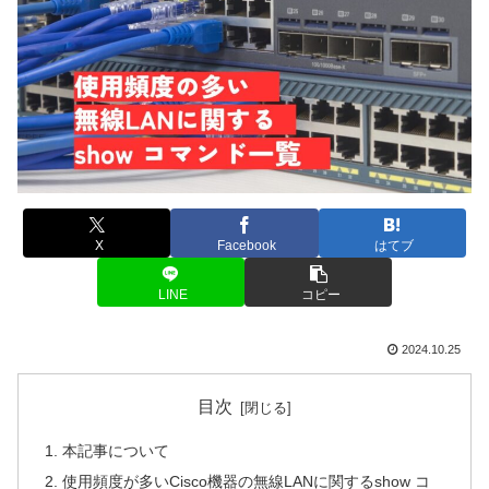
X
Facebook
はてブ
LINE
コピー
2024.10.25
目次
本記事について
使用頻度が多いCisco機器の無線LANに関するshow コ