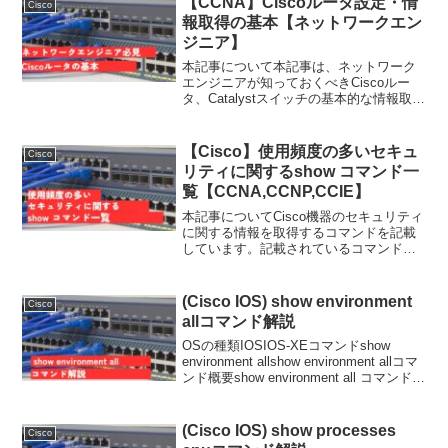
【CCNA】Ciscoルータ設定・情
Cisco
報取得の基本【ネットワークエン
ジニア】
本記事について本記事は、ネットワーク
エンジニアが知っておくべきCiscoルー
タ、Catalystスイッチの基本的な情報取得
及び設定時の知識となります。CCNAを
学習している人も下記の情報は頭に入れ
ておいた方が試験合格の確率が高くなり
【Cisco】使用頻度の多いセキュ
Cisco
ます。非...
リティに関するshow コマンド一
覧【CCNA,CCNP,CCIE】
本記事についてCisco機器のセキュリティ
に関する情報を取得するコマンドを記載
しています。記載されているコマンド
は、ネットワークのセキュリティ強化や
監視に非常に役立ちます。また、記載さ
れているコマンドは、Cisco機器上でのセ
(Cisco IOS) show environment
Cisco
キュリティ設定...
allコマンド解説
OSの種類IOSIOS-XEコマンドshow
environment allshow environment allコマ
ンド概要show environment all コマンド
は、Ciscoルーターのハードウェアの状態
を確認するために使用...
(Cisco IOS) show processes
Cisco