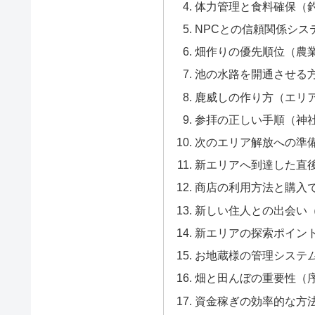
体力管理と食料確保（
NPCとの信頼関係シス
畑作りの優先順位（農
池の水路を開通させる
鹿威しの作り方（エリ
参拝の正しい手順（神
次のエリア解放への準
新エリアへ到達した直
商店の利用方法と購入
新しい住人との出会い
新エリアの探索ポイン
お地蔵様の管理システ
畑と田んぼの重要性（
資金稼ぎの効率的な方