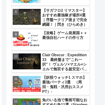
【サガフロ2 リマスター】
おすすめ最強稼ぎ場所4選
｜序盤〜クリア後まで完全
網羅！｜閃き（ひらめき）
【攻略】ゲーム発展国＋＋
最強自社ハードの作り方
Clair Obscur : Expedition
33 最終盤まで“これ一
択”！ ヴェルソ×マエル×シ
エルで無双する超安定パー
ティー構築ガイド
【妖怪ウォッチ1 スマホ】
最強パーティ3選 （周
回・鬼戦・汎用おススメ
PT）-
魚のいる池で養殖可能なお
すすめな魚11選（Stardew