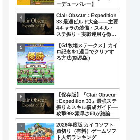
ーデューバレー】
Clair Obscur：Expedition
33 最適ビルド大全――主要
4キャラの装備・スキル・
ステ振り・実戦運用を徹底
解説【クレールオブスキュ
【G1牧場ステークス】カイ
ール エクスペディション
ロ記念を1週目でクリアす
33】【攻略】
る方法(簡易版）
【保存版】『Clair Obscur
: Expedition 33』最強ステ
振り＆スキル構成ガイド──
攻撃99×素早さ60が結論！
全キャラ万能ビルド徹底解
2026年度版 カイロソフト
説
買切り（有料）ゲームソフ
ト人気ランキング