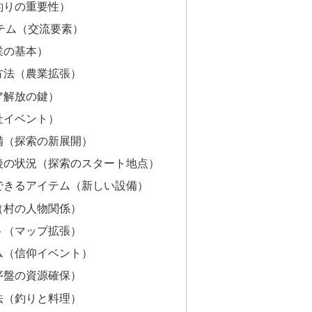
釣りの重要性）
テム（交流要素）
業の基本）
方法（農業拡張）
ア解放の鍵）
社イベント）
備（探索の新展開）
後の状況（探索のスタート地点）
できるアイテム（新しい設備）
（村の人物関係）
ト（マップ拡張）
ム（信仰イベント）
序盤の資源確保）
法（釣りと料理）