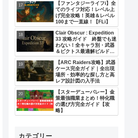
【ファンタジーライフi】全
てのライフ対応！レベル上
げ完全攻略！英雄＆レベル
100まで一直線！【FLi】
Clair Obscur : Expedition
33 攻略ガイド 終盤でも迷
わない！全キャラ別・武器
＆ピクトス最適解ビルドま
とめ
【ARC Raiders攻略】武器
ケース完全ガイド｜全出現
場所・効率的な探し方と高
レア設計図の入手法
【スターデューバレー】金
策最強職業まとめ！特化職
の選び方完全ガイド【攻
略】
カテゴリー