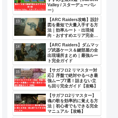
Valley / スターデューバレ
ー）
【ARC Raiders攻略】設計
図を最短で大量入手する方
法｜効率ルート・出現傾
向・おすすめエリア完全ま
とめ
【ARC Raiders】ダムマッ
プ武器ケース＆鍵部屋の全
出現場所まとめ｜最強ルー
ト完全ガイド
【サガフロ2 リマスター対
応】序盤で絶対やるべき最
強ムーブ7選！詰まない立
ち回り完全ガイド【攻略】
【サガフロ2リマスター】
魂の歌を効率的に覚える方
法｜初心者でもできる完全
マニュアル【攻略】