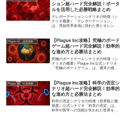
るような超高速航空時代を...
ション超ハード完全解説！ポータ
ルを活用した必勝戦略まとめ
テレポーテーションシナリオの特徴（シ
ナリオ概要）「テレポーテーション」
は、突如世界各地に現れた青とオレンジ
のポータルを通じて、人や物資が瞬時に
移動する世界を舞台にした公式シナリオ
です。空港や港に依存せず、人類の移動
【Plague Inc攻略】究極のボード
Plague Inc. -伝染病株式会社-
が異常な速度で行われるため...
ゲーム超ハード完全解説！効率的
な進め方と必勝法まとめ
究極のボードゲームシナリオの特徴（シ
ナリオの概要）Plague Inc公式シナリオ
「究極のボードゲーム」は、通常の感染
症拡大型のルールとは大きく異なる特別
仕様のシナリオです。伝染病を広めるの
ではなく、「ボードゲームを作り上げて
【Plague Inc攻略】科学の否定シ
Plague Inc. -伝染病株式会社-
世界的な大ヒッ...
ナリオ超ハード完全解説！効率的
な進め方と必勝法まとめ
科学の否定シナリオの特徴（世界観と難
易度）公式シナリオ「科学の否定」は、
科学や医学への信頼が失われた世界を舞
台にした特殊シナリオです。地球平面
説、地球温暖化否定、反ワクチン運動が
広まっており、科学的根拠が軽視される