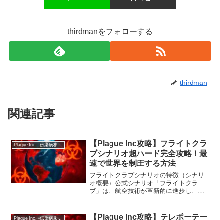
thirdmanをフォローする
thirdman
関連記事
【Plague Inc攻略】フライトクラ
Plague Inc. -伝染病株式会社-
ブシナリオ超ハード完全攻略！最
速で世界を制圧する方法
フライトクラブシナリオの特徴（シナリ
オ概要）公式シナリオ「フライトクラ
ブ」は、航空技術が革新的に進歩し、世
界中の空港ネットワークが圧倒的に強化
された設定の特殊シナリオです。ロンド
ンからヒドゥまでわずか2時間で到達でき
【Plague Inc攻略】テレポーテー
Plague Inc. -伝染病株式会社-