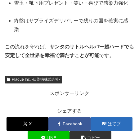
雪玉・靴下用プレゼント・笑い・喜びで感染力強化
終盤はサプライズデリバリーで残りの国を確実に感
染
この流れを守れば、
サンタのリトルヘルパー超ハードでも
安定して全世界を幸福で満たすことが可能
です。
Plague Inc. -伝染病株式会社-
スポンサーリンク
シェアする
X
Facebook
はてブ
LINE
コピー