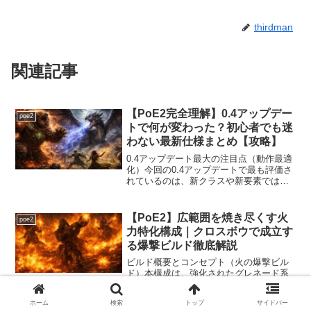
thirdman
関連記事
【PoE2完全理解】0.4アップデー
poe2
トで何が変わった？初心者でも迷
わない最新仕様まとめ【攻略】
0.4アップデート最大の注目点（動作最適
化）今回の0.4アップデートで最も評価さ
れているのは、新クラスや新要素ではな
く、動作の最適化です。CPU負荷の使い
方が大幅に改善され、フレームレートが
全体的に向上しています。体感では25％
【PoE2】広範囲を焼き尽くす火
poe2
以上安定した...
力特化構成｜クロスボウで成立す
る爆撃ビルド徹底解説
ビルド概要とコンセプト（火の爆撃ビル
ド）本構成は、強化されたグレネード系
スキルを主軸に、広範囲を火の海に変え
ることで敵集団を一掃するビルドです。
ホーム
検索
トップ
サイドバー
クロスボウは癖が強い反面、火力性能は