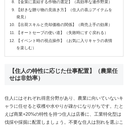
【金策に直結する作物の選定】（高効率な連作野菜）
【好きな贈り物の見抜き方】（住人の喜ぶアイテムを
発見）
【出荷スキルと売却価格の関係】（商売上手の効果）
【オートセーブの使い道】（失敗時にすぐ戻れる）
【イベント時の視点操作】（お気に入りキャラの表情
を楽しむ）
【住人の特性に応じた仕事配置】（農業任
せは非効率）
住人にはそれぞれ得意分野があり、農業に向いていないキ
ャラに任せると収穫や水やりが疎かになりがちです。たと
えば商業+20%の特性を持つ住人は店番に、工業特化型は
伐採や採掘に配置しましょう。不要な住人は別れを選ぶこ