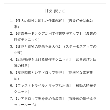
目次
【住人の特性に応じた仕事配置】（農業任せは非効
率）
【俯瞰モードとクア活用で作業効率アップ】（農業の
時短テクニック）
【建物と置物の効果を最大化】（ステータスアップの
小技）
【戦闘効率を上げる操作テクニック】（武器選びと回
避の極意）
【魔物図鑑とレアドロップ管理】（効率的な素材集
め）
【ファストトラベルとマップ活用術】（移動の時短テ
クニック）
【レアドロップ率を高める装備】（冒険家の帽子＆ラ
ッキールーペ）