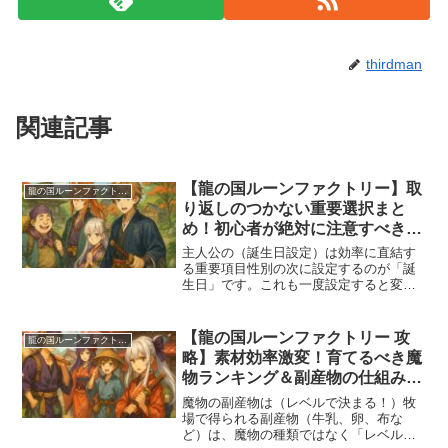
thirdman
関連記事
【龍の国ルーンファクトリー】取
龍の国ルーンファクトリー
り返しのつかない重要選択まと
め！初心者が絶対に注意すべきポ
イント完全解説！
主人公の（誕生日設定）は効率に直結す
る重要項目性別の次に設定するのが「誕
生日」です。これも一度設定すると変更
できません。基本的に多くの人が自分の
リアル誕生日に合わせがちですが、実は
これが落とし穴。誕生日をゲーム序盤
【龍の国ルーンファクトリー 攻
龍の国ルーンファクトリー
（春の初旬など）に設定して...
略】素材効率激変！育てるべき魔
物ランキング＆副産物の仕組みを
完全解説！
魔物の副産物は（レベルで決まる！）牧
場で得られる副産物（牛乳、卵、布な
ど）は、魔物の種類ではなく「レベル」