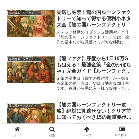
で品質が決まります。以下の法則が基本
です： レベル25以下：低品質 レベル
26〜64：中品質 レベル65以上：最高品質
見逃し厳禁！龍の国ルーンファク
龍の国ルーンファクトリー
たとえば、牛系魔...
トリーで知って得する便利小ネタ
大全【龍の国ルーンファクトリー
攻略】
ステップ移動の（ダッシュ活用術）本作
『龍の国ルーンファクトリー』では、操
作の基本ながら見落としがちな移動テク
ニック「ステップダッシュ」が存在しま
す。移動時にステップボタン（Rボタン長
押し）を活用することで、通常移動の約
【龍ファク】序盤から1日10万G
龍の国ルーンファクトリー
1.5倍もの速度で行動...
も狙える！最強金策「金のかぼち
ゃ」完全ガイド【ルーンファクト
リー】
金策の基本は（畑での農作業）から始ま
る金策の第一歩は、やはり地道な畑仕事
です。春月から手に入る様々な種（カブ
など）をしっかり育てて収穫し、出荷箱
へ。作物単価は24～36程度と少額です
が、水やりやつみ叩きなど日課として毎
【龍の国ルーンファクトリー攻
龍の国ルーンファクトリー
日取り組むことで安定し...
略】絶対に見逃せない！クリア前
に知っておくべき15の超重要ポイ
ントまとめ
アイテム表示を自由にカスタマイズ（お
気に入り登録）龍の国ルーンファクトリ
ーでは、画面右上の木材・石材の数表示
ホーム
検索
トップ
サイドバー