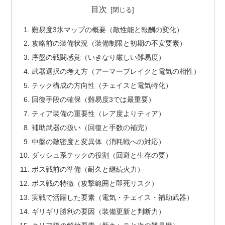
目次
難易度3氷マップの概要（敵性能と報酬の変化）
攻略前の装備状況（装備制限と初期の不安要素）
序盤の戦闘感覚（いきなり厳しい難易度）
武器選択の考え方（アーマーブレイクと電気の相性）
テック構成の方向性（チェイスと電気特化）
回復手段の確保（難易度3では最重要）
ティア装備の重要性（レア度よりティア）
補助武器の扱い（回復と手数の補完）
中盤の敵密度と変異体（消耗戦への対応）
ダッシュ系テックの役割（回避と生存の要）
ボス戦前の準備（耐久と継続火力）
ボス戦の特徴（攻撃範囲と即死リスク）
実戦で活躍した要素（電気・チェイス・補助武器）
ギリギリ勝利の要因（装備更新と判断力）