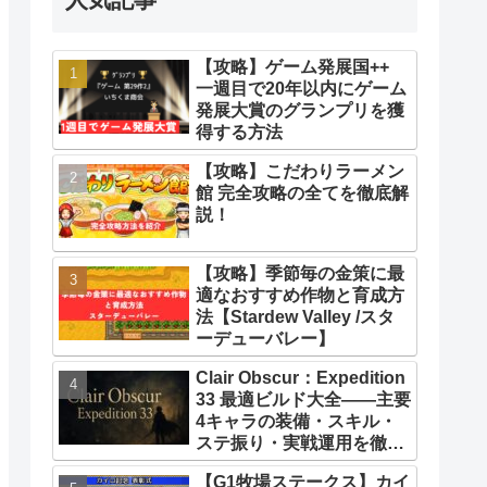
【攻略】ゲーム発展国++
一週目で20年以内にゲーム
発展大賞のグランプリを獲
得する方法
【攻略】こだわりラーメン
館 完全攻略の全てを徹底解
説！
【攻略】季節毎の金策に最
適なおすすめ作物と育成方
法【Stardew Valley /スタ
ーデューバレー】
Clair Obscur：Expedition
33 最適ビルド大全――主要
4キャラの装備・スキル・
ステ振り・実戦運用を徹底
解説【クレールオブスキュ
【G1牧場ステークス】カイ
ール エクスペディション