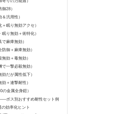
御寄りの万能盾）
御28）
効＆汎用性）
化＋眠り無効アクセ）
・眠り無効＋術特化）
具で麻痺無効）
全防御＋麻痺無効）
殺無効＋毒無効）
酬で一撃必殺無効）
無効だが属性低下）
無効＋連撃耐性）
40の金属全身鎧）
ら――ボス別おすすめ耐性セット例
選の効率化ヒント