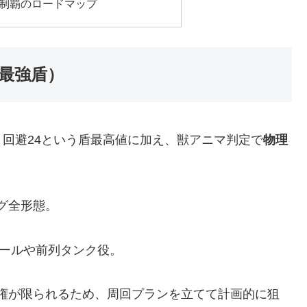
ス制覇のロードマップ
最強盾）
回避24という盾最高値に加え、獣アニマ判定で
物理
グ全形態。
エールや前列タンク役。
権が限られるため、周回プランを立てて計画的に狙