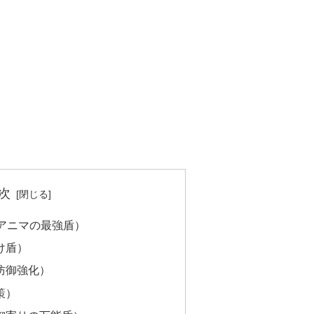
次
獣アニマの最強盾）
け盾）
防御強化）
策）