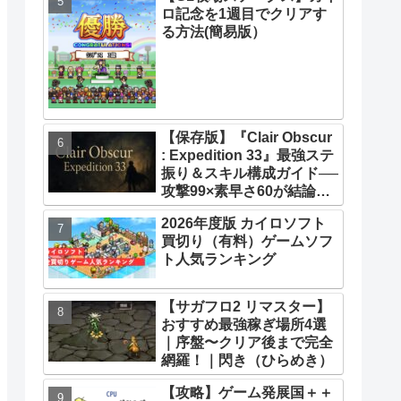
ロ記念を1週目でクリアす
33】【攻略】
る方法(簡易版）
【保存版】『Clair Obscur
: Expedition 33』最強ステ
振り＆スキル構成ガイド──
攻撃99×素早さ60が結論！
全キャラ万能ビルド徹底解
2026年度版 カイロソフト
説
買切り（有料）ゲームソフ
ト人気ランキング
【サガフロ2 リマスター】
おすすめ最強稼ぎ場所4選
｜序盤〜クリア後まで完全
網羅！｜閃き（ひらめき）
【攻略】ゲーム発展国＋＋