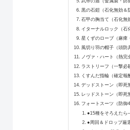
武帝の盾（金属製・防
黒の石鎧（石化無効＆防
石甲の胸当て（石化無
イターナルロック（石
星くずのローブ（麻痺
風切り羽の帽子（頭防
ノヴァ・ハート（熱完
ラストリーフ（一撃必
くすんだ指輪（確定報
デッドストーン（即死
レッドストーン（即死
フォートスーツ（防御
●15種をそろえた
●周回＆ドロップ厳