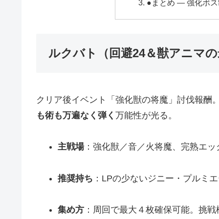
●まとめ ― 強化ボ
ルクバト（回避24＆獣アニマの
クリア後イベント「強化獣の将魔」討伐報酬。
も術も万遍なく弾く
万能性が光る。
主戦場
：強化獣／音／火将魔、完熟エッ
推奨持ち
：LPの少ないジニー・プルミ
集め方
：周回で最大４枚確保可能。挑戦