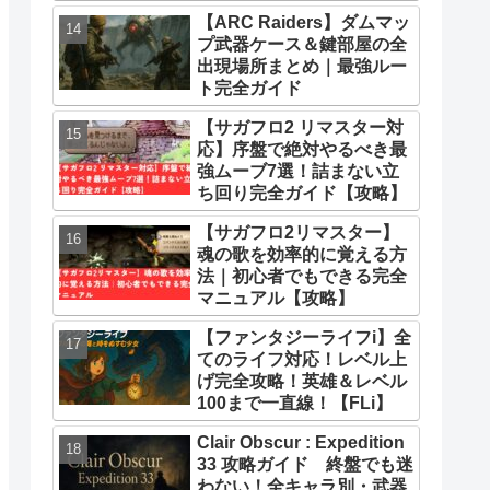
とめ
【ARC Raiders】ダムマッ
プ武器ケース＆鍵部屋の全
出現場所まとめ｜最強ルー
ト完全ガイド
【サガフロ2 リマスター対
応】序盤で絶対やるべき最
強ムーブ7選！詰まない立
ち回り完全ガイド【攻略】
【サガフロ2リマスター】
魂の歌を効率的に覚える方
法｜初心者でもできる完全
マニュアル【攻略】
【ファンタジーライフi】全
てのライフ対応！レベル上
げ完全攻略！英雄＆レベル
100まで一直線！【FLi】
Clair Obscur : Expedition
33 攻略ガイド 終盤でも迷
わない！全キャラ別・武器