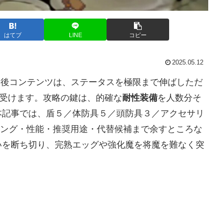
はてブ
LINE
コピー
2025.05.12
ア後コンテンツは、ステータスを極限まで伸ばしただ
ち受けます。攻略の鍵は、的確な
耐性装備
を人数分そ
本記事では、盾５／体防具５／頭防具３／アクセサリ
イミング・性能・推奨用途・代替候補まで余すところな
いを断ち切り、完熟エッグや強化魔を将魔を難なく突