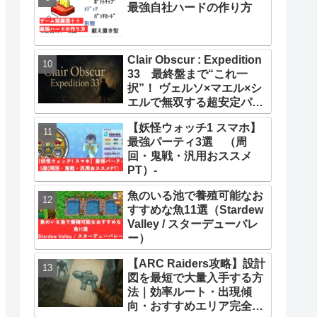
最強自社ハードの作り方
Clair Obscur : Expedition
33 最終盤まで“これ一
択”！ ヴェルソ×マエル×シ
エルで無双する超安定パー
ティー構築ガイド
【妖怪ウォッチ1 スマホ】
最強パーティ3選 （周
回・鬼戦・汎用おススメ
PT）-
魚のいる池で養殖可能なお
すすめな魚11選（Stardew
Valley / スターデューバレ
ー）
【ARC Raiders攻略】設計
図を最短で大量入手する方
法｜効率ルート・出現傾
向・おすすめエリア完全ま