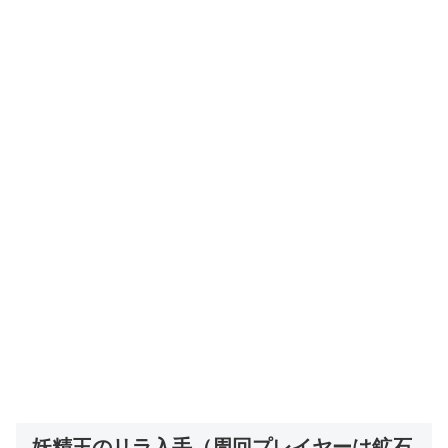
妖精王のリラ入手（周回プレイヤーは鉱石