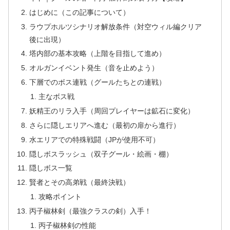
はじめに（この記事について）
ラウプホルツシナリオ解放条件（対空ウィル編クリア
後に出現）
塔内部の基本攻略（上階を目指して進め）
オルガンイベント発生（音を止めよう）
下層でのボス連戦（グールたちとの連戦）
主なボス戦
妖精王のリラ入手（周回プレイヤーは鉱石に変化）
さらに隠しエリアへ進む（最初の扉から進行）
水エリアでの特殊戦闘（JPが使用不可）
隠しボスラッシュ（双子グール・絵画・棚）
隠しボス一覧
賢者とその高弟戦（最終決戦）
攻略ポイント
丙子椒林剣（最強クラスの剣）入手！
丙子椒林剣の性能