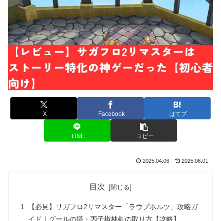
X
Facebook
はてブ
LINE
コピー
2025.04.06
2025.06.01
目次
【必見】サガフロ2リマスター「ラウプホルツ」攻略ガ
イド｜グールの塔・丙子椒林剣の取り方【攻略】