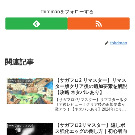
thirdmanをフォローする
thirdman
関連記事
【サガフロ2 リマスター】リマス
サガフロンティア2
ター版クリア後の追加要素を解説
【攻略 ネタバレあり】
【サガフロ2リマスター】リマスター版ク
リア後レビュー！クリア後の追加要素が
激アツ！【ネタバレあり】2024年にリマ
スター版が登場した名作RPG『サガ フロ
ンティア2』。グラフィックの美麗さに定
評のある本作ですが、リマスターによっ
【サガフロ2リマスター】隠しボ
サガフロンティア2
て新たな魅力...
ス強化エッグの倒し方｜初心者向