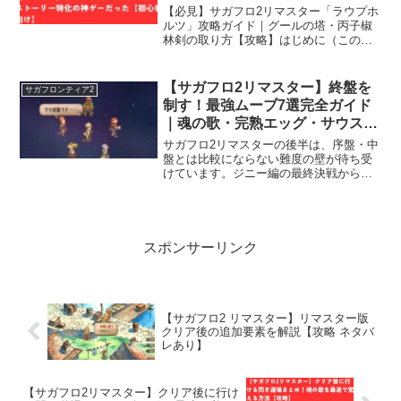
【攻略】
【必見】サガフロ2リマスター「ラウプホ
ルツ」攻略ガイド｜グールの塔・丙子椒
林剣の取り方【攻略】はじめに（この記
事について）今回は『サガフロンティア2
リマスター』の町シナリオ、ラウプホル
ツの「グールの塔」攻略を徹底解説しま
【サガフロ2リマスター】終盤を
サガフロンティア2
す。このシナリオを...
制す！最強ムーブ7選完全ガイド
｜魂の歌・完熟エッグ・サウスマ
ウンドトップ徹底攻略
サガフロ2リマスターの後半は、序盤・中
盤とは比較にならない難度の壁が待ち受
けています。ジニー編の最終決戦からラ
スダン、そして完熟エッグ――どの場面
でも「これを知っているかどうか」で雲
泥の差が生まれるテクニックが存在しま
す。クリアに直結する“...
スポンサーリンク
【サガフロ2 リマスター】リマスター版
クリア後の追加要素を解説【攻略 ネタバ
レあり】
【サガフロ2リマスター】クリア後に行け