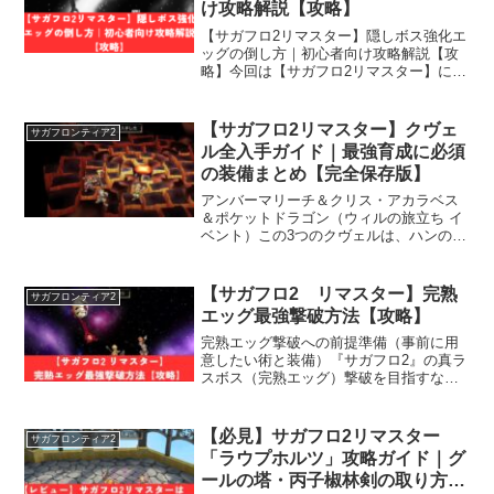
け攻略解説【攻略】
【サガフロ2リマスター】隠しボス強化エ
ッグの倒し方｜初心者向け攻略解説【攻
略】今回は【サガフロ2リマスター】に登
場する隠しボス「強化エッグ」の攻略方
法を徹底解説していきます。エッグは非
常に強力な隠しラスボスですが、しっか
【サガフロ2リマスター】クヴェ
サガフロンティア2
り準備すれば確実に倒...
ル全入手ガイド｜最強育成に必須
の装備まとめ【完全保存版】
アンバーマリーチ＆クリス・アカラベス
＆ポケットドラゴン（ウィルの旅立ち イ
ベント）この3つのクヴェルは、ハンの廃
墟内でまとめて入手可能です。道中にそ
れぞれのクヴェルが配置されています。
（アンバーマリーチ）：特性なし・ウッ
【サガフロ2 リマスター】完熟
サガフロンティア2
ドストック使用可能...
エッグ最強撃破方法【攻略】
完熟エッグ撃破への前提準備（事前に用
意したい術と装備）『サガフロ2』の真ラ
スボス（完熟エッグ）撃破を目指すな
ら、まずは（事前準備）が超重要です。
適当に挑めば、あっという間に蹂躙され
ます。必須な術はこちら。 （魂の歌）：
【必見】サガフロ2リマスター
サガフロンティア2
味方全体のステータスを...
「ラウプホルツ」攻略ガイド｜グ
ールの塔・丙子椒林剣の取り方