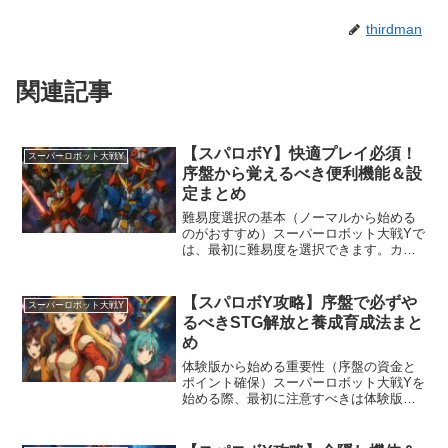
thirdman
関連記事
【スパロボY】快適プレイ必須！
スーパーロボット大戦Y
序盤から覚えるべき便利機能＆設
定まとめ
難易度選択の基本（ノーマルから始める
のがおすすめ）スーパーロボット大戦Yで
は、最初に難易度を選択できます。カジ
ュアル・ノーマル・ハード・エキスパー
トと段階がありますが、初見プレイでは
ノーマルを選ぶのが無難です。ハードや
【スパロボY攻略】序盤で必ずや
スーパーロボット大戦Y
エキスパートでは機体改...
るべきSTG解放と養成育成法まと
め
体験版から始める重要性（序盤の資金と
ポイント確保）スーパーロボット大戦Yを
始める際、最初に注意すべきは体験版か
らの引き継ぎです。体験版を経由して通
常版へ移行すると、資金8万とMXP6000
が追加でもらえるため、序盤から大きな