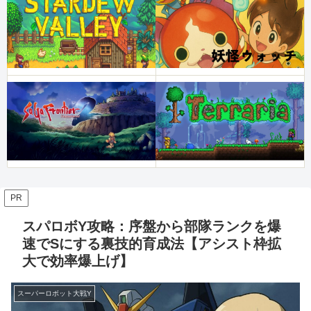
PR
スパロボY攻略：序盤から部隊ランクを爆
速でSにする裏技的育成法【アシスト枠拡
大で効率爆上げ】
スーパーロボット大戦Y