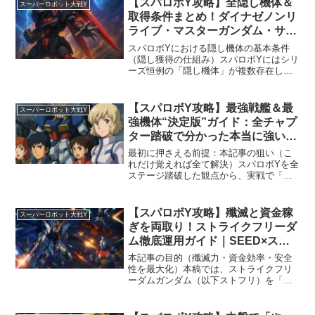
【スパロボY攻略】全隠し機体＆
スーパーロボット大戦Y
アドバンテージを...
取得条件まとめ！ダイナゼノンリ
ライブ・マスターガンダム・サブ
主人公も網羅
スパロボYにおける隠し機体の基本条件
（隠し獲得の仕組み）スパロボYにはシリ
ーズ恒例の「隠し機体」が複数存在しま
す。その入手条件はスパロボ30と同様
に、特定のパイロットで特定の敵を撃破
する、シナリオで特定の勝利条件を満た
【スパロボY攻略】最強戦艦＆最
スーパーロボット大戦Y
す、あるいは撃墜数を一...
強機体“決定版”ガイド：全チャプ
ター踏破で分かった本当に強い編
成と育成式
最初に押さえる前提：本記事の狙い（こ
れだけ覚えれば全て解決）スパロボYを全
ステージ踏破した観点から、実戦で「外
せなかった」戦艦3隻と主力機体群を、使
い方・育成・強化パーツ・精神とアシス
ト運用まで一気通貫でまとめます。単な
【スパロボY攻略】殲滅と資金稼
スーパーロボット大戦Y
る“強い/弱い”の羅...
ぎを両取り！ストライクフリーダ
ム徹底運用ガイド｜SEED×スー
パーコーディネーター×スーパー
本記事の目的（殲滅力・資金効率・安全
ドラグーン最適化
性を最大化）本稿では、ストライクフリ
ーダムガンダム（以下ストフリ）を「最
短で殲滅」「最速で稼ぐ」「堅実に勝
つ」の三拍子で運用するための要点をま
とめております。終盤の総力戦はもちろ