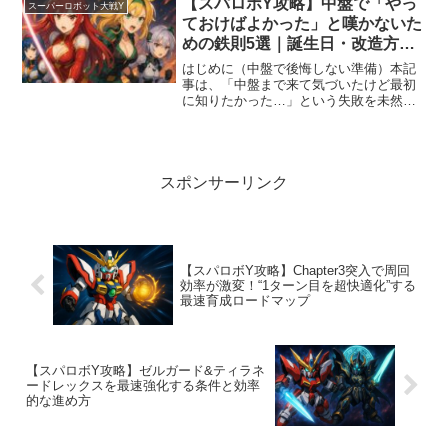
【スパロボY攻略】中盤で「やっ
スーパーロボット大戦Y
ん、中盤からの周回稼ぎでも...
ておけばよかった」と嘆かないた
めの鉄則5選｜誕生日・改造方
針・STGメモリー・アシスト・体
はじめに（中盤で後悔しない準備）本記
験版の最適解
事は、「中盤まで来て気づいたけど最初
に知りたかった…」という失敗を未然に
防ぐための実践ガイドです。扱うテーマ
は5つ。主人公の誕生日と血液型、改造の
優先順位、STGメモリーの投資順序、ア
シスト運用、そして体...
スポンサーリンク
【スパロボY攻略】Chapter3突入で周回
効率が激変！“1ターン目を超快適化”する
最速育成ロードマップ
【スパロボY攻略】ゼルガード&ティラネ
ードレックスを最速強化する条件と効率
的な進め方