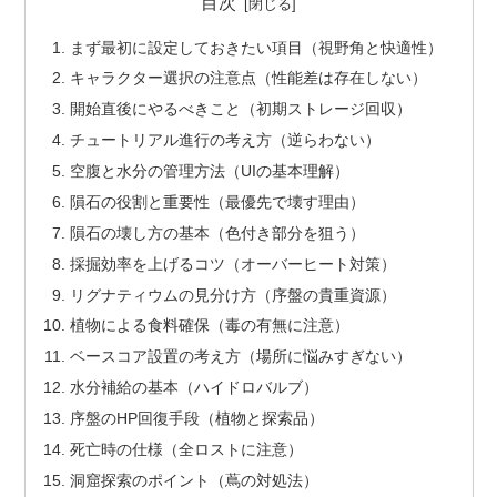
目次
まず最初に設定しておきたい項目（視野角と快適性）
キャラクター選択の注意点（性能差は存在しない）
開始直後にやるべきこと（初期ストレージ回収）
チュートリアル進行の考え方（逆らわない）
空腹と水分の管理方法（UIの基本理解）
隕石の役割と重要性（最優先で壊す理由）
隕石の壊し方の基本（色付き部分を狙う）
採掘効率を上げるコツ（オーバーヒート対策）
リグナティウムの見分け方（序盤の貴重資源）
植物による食料確保（毒の有無に注意）
ベースコア設置の考え方（場所に悩みすぎない）
水分補給の基本（ハイドロバルブ）
序盤のHP回復手段（植物と探索品）
死亡時の仕様（全ロストに注意）
洞窟探索のポイント（蔦の対処法）