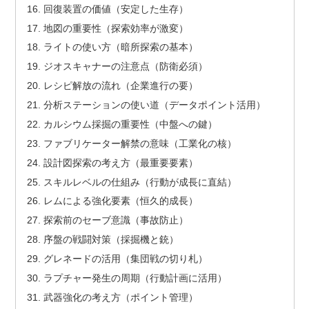
回復装置の価値（安定した生存）
地図の重要性（探索効率が激変）
ライトの使い方（暗所探索の基本）
ジオスキャナーの注意点（防衛必須）
レシピ解放の流れ（企業進行の要）
分析ステーションの使い道（データポイント活用）
カルシウム採掘の重要性（中盤への鍵）
ファブリケーター解禁の意味（工業化の核）
設計図探索の考え方（最重要要素）
スキルレベルの仕組み（行動が成長に直結）
レムによる強化要素（恒久的成長）
探索前のセーブ意識（事故防止）
序盤の戦闘対策（採掘機と銃）
グレネードの活用（集団戦の切り札）
ラプチャー発生の周期（行動計画に活用）
武器強化の考え方（ポイント管理）