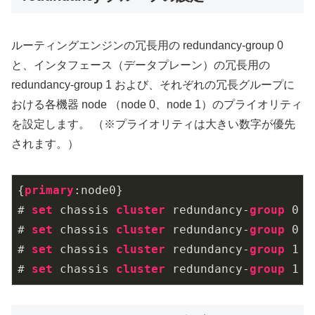
ルーティングエンジンの冗長用の redundancy-group 0
と、インタフェース（データプレーン）の冗長用の
redundancy-group 1 および、それぞれの冗長グループに
おける各機器 node （node 0、node 1）のプライオリティ
を設定します。 （※プライオリティは大きい数字が優先
されます。）
{
primary
:node0}

# 
set
 chassis 
cluster
 redundancy-
group
0
 n
# 
set
 chassis 
cluster
 redundancy-
group
0
 n
# 
set
 chassis 
cluster
 redundancy-
group
1
 n
# 
set
 chassis 
cluster
 redundancy-
group
1
 n