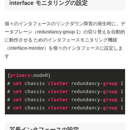
interface モニタリングの設定
個々のインタフェースのリンクダウン障害の発生時に、デ
ータプレーン（redundancy-group 1）の切り替えを自動的
に動作させる ためのインタフェースモニタリング機能
（interface-monitor）を個々のインタフェースに設定しま
す
{
primary
:node0}

# 
set
 chassis 
cluster
 redundancy-
group
1
 i
# 
set
 chassis 
cluster
 redundancy-
group
1
 i
# 
set
 chassis 
cluster
 redundancy-
group
1
 i
# 
set
 chassis 
cluster
 redundancy-
group
1
 i
冗長インタフェースの設定