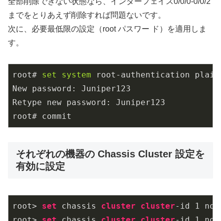
全部削除できない状態なら、インターフェイス0/0/0-0/0/2
までをとりあえず削除すれば問題ないです。
次に、必要最低限の設定（root パスワー ド）を適用しま
す。
root# 
set
 system 
root-authentication plain
New password: Juniper123

Retype new password: Juniper123

root# commit
それぞれの機器の Chassis Cluster 設定を
有効に設定
root> 
set
 chassis 
cluster
cluster
-id 1 no
root> 
set
 chassis 
cluster
cluster
-id 1 no