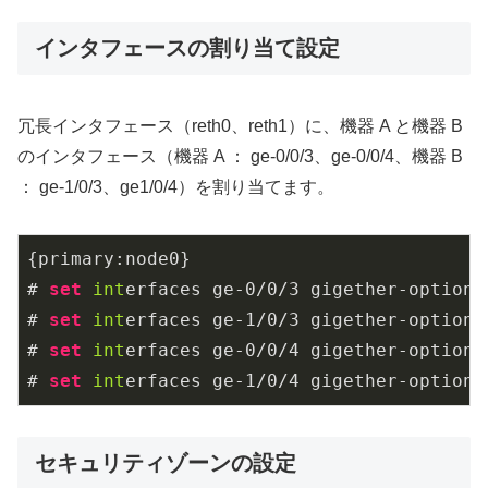
インタフェースの割り当て設定
冗長インタフェース（reth0、reth1）に、機器 A と機器 B
のインタフェース（機器 A ： ge-0/0/3、ge-0/0/4、機器 B
： ge-1/0/3、ge1/0/4）を割り当てます。
{primary:node0}

# 
set
int
erfaces ge
-0
/
0
/
3
 gigether-options
# 
set
int
erfaces ge
-1
/
0
/
3
 gigether-options
# 
set
int
erfaces ge
-0
/
0
/
4
 gigether-options
# 
set
int
erfaces ge
-1
/
0
/
4
 gigether-options
セキュリティゾーンの設定