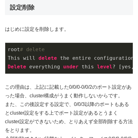
設定削除
はじめに設定を削除します。
root
# delete
This will 
delete
Delete
 everything 
under
 this 
level
? [yes,
n
この理由は、上記に記載した0/0/0-0/0/2のポート設定があ
った場合、cluster構成がうまく動作しないからです。
また、この後設定する設定で、0/0/3以降のポートもある
とcluster設定をする上でポート設定があるとうまく
cluster設定ができないため、とりあえず全部削除する方法
をとります。