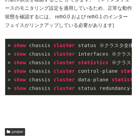
ースのモニタリング設定を適用しているため、正常な動作
状態を確認するには、 reth0.0 および reth0.1 のインター
フェイスがリンクアップしている必要があります)
> 
show
 chassis 
cluster
 status ※クラスタ全体
> 
show
 chassis 
cluster
 interfaces ※クラ
> 
show
 chassis 
cluster
statistics
 ※クラスタ
> 
show
 chassis 
cluster
 control-plane 
stati
> 
show
 chassis 
cluster
 data-plane 
statisti
> 
show
 chassis 
cluster
 status redundancy-
g
juniper