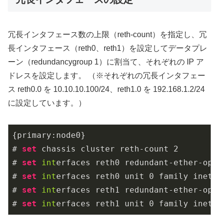
冗長インタフェース数の上限（reth-count）を指定し、冗
長インタフェース（reth0、reth1）を設定してデータプレ
ーン（redundancygroup 1）に割当て、それぞれの IP ア
ドレスを設定します。 （※それぞれの冗長インタフェー
ス reth0.0 を 10.10.10.100/24、reth1.0 を 192.168.1.2/24
に設定しています。）
{primary:node0}

# 
set
 chassis cluster reth-count 
2
# 
set
int
erfaces reth0 redundant-ether-opt
# 
set
int
erfaces reth0 unit 
0
 family inet 
# 
set
int
erfaces reth1 redundant-ether-opt
# 
set
int
erfaces reth1 unit 
0
 family inet 