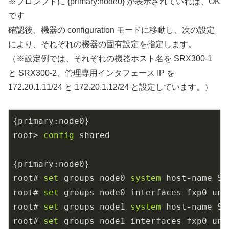
※プロンプトに {primary:node0} が表示されていれば、OK
です
確認後、機器の configuration モードに移動し、次の設定
により、それぞれの機器の固有設定を指定します。
（※設定例では、それぞれの機器ホスト名を SRX300-1
と SRX300-2、管理専用インタフェース IP を
172.20.1.11/24 と 172.20.1.12/24 と設定しています。）
{primary:node0}

root>
 config 
shared

{primary:node0}

root# 
set
 groups node0
 system 
host-name SR
root# 
set
 groups node0 interfaces fxp0 uni
root# 
set
 groups node1
 system 
host-name SR
root# 
set
 groups node1 interfaces fxp0 uni