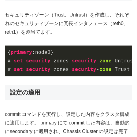
セキュリティゾーン（Trust、Untrust）を作成し、それぞ
れのセキュリティゾーンに冗長インタフェース（reth0、
reth1）を割当てます。
{
primary
:node0}

# 
set
security
 zones 
security
-
zone
 Untrust
# 
set
security
 zones 
security
-
zone
 Trust i
設定の適用
commit コマンドを実行し、設定した内容をクラスタ構成
に適用します。 primary にて commit した内容は、自動的
にsecondary に適用され、Chassis Cluster の設定は完了