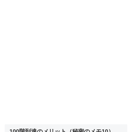
100階到達のメリット（秘密のメモ10）