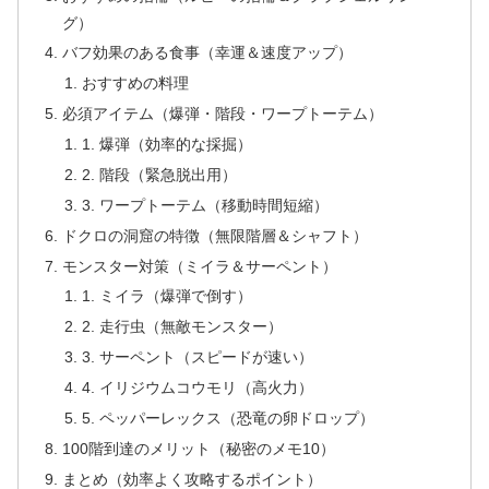
グ）
バフ効果のある食事（幸運＆速度アップ）
おすすめの料理
必須アイテム（爆弾・階段・ワープトーテム）
1. 爆弾（効率的な採掘）
2. 階段（緊急脱出用）
3. ワープトーテム（移動時間短縮）
ドクロの洞窟の特徴（無限階層＆シャフト）
モンスター対策（ミイラ＆サーペント）
1. ミイラ（爆弾で倒す）
2. 走行虫（無敵モンスター）
3. サーペント（スピードが速い）
4. イリジウムコウモリ（高火力）
5. ペッパーレックス（恐竜の卵ドロップ）
100階到達のメリット（秘密のメモ10）
まとめ（効率よく攻略するポイント）