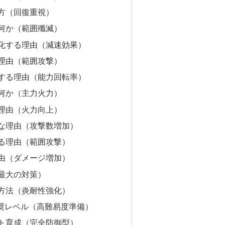
方（回復重視）
何か（範囲殲滅）
化する理由（減速効果）
理由（範囲攻撃）
する理由（能力回転率）
何か（主力火力）
理由（火力向上）
な理由（攻撃数増加）
る理由（範囲攻撃）
由（ダメージ増加）
最大の対策）
方法（炎耐性強化）
の推奨レベル（高難易度準備）
ト育成（完全防御型）