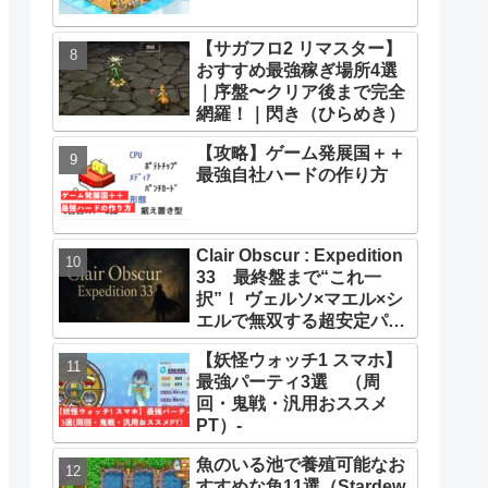
【サガフロ2 リマスター】
おすすめ最強稼ぎ場所4選
｜序盤〜クリア後まで完全
網羅！｜閃き（ひらめき）
【攻略】ゲーム発展国＋＋
最強自社ハードの作り方
Clair Obscur : Expedition
33 最終盤まで“これ一
択”！ ヴェルソ×マエル×シ
エルで無双する超安定パー
ティー構築ガイド
【妖怪ウォッチ1 スマホ】
最強パーティ3選 （周
回・鬼戦・汎用おススメ
PT）-
魚のいる池で養殖可能なお
すすめな魚11選（Stardew