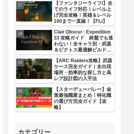
【ファンタジーライフi】全
てのライフ対応！レベル上
げ完全攻略！英雄＆レベル
100まで一直線！【FLi】
Clair Obscur : Expedition
33 攻略ガイド 終盤でも迷
わない！全キャラ別・武器
＆ピクトス最適解ビルドま
とめ
【ARC Raiders攻略】武器
ケース完全ガイド｜全出現
場所・効率的な探し方と高
レア設計図の入手法
【スターデューバレー】金
策最強職業まとめ！特化職
の選び方完全ガイド【攻
略】
カテゴリー