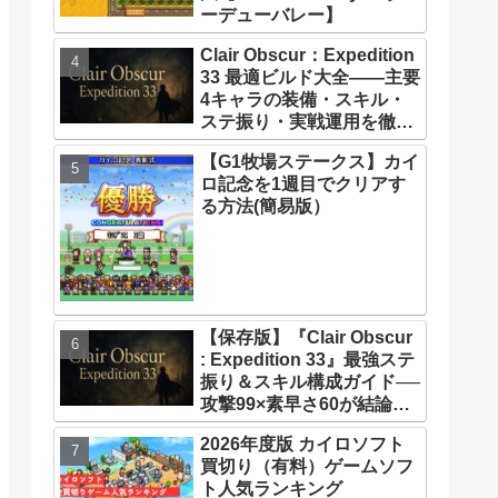
ーデューバレー】
Clair Obscur：Expedition
33 最適ビルド大全――主要
4キャラの装備・スキル・
ステ振り・実戦運用を徹底
解説【クレールオブスキュ
【G1牧場ステークス】カイ
ール エクスペディション
ロ記念を1週目でクリアす
33】【攻略】
る方法(簡易版）
【保存版】『Clair Obscur
: Expedition 33』最強ステ
振り＆スキル構成ガイド──
攻撃99×素早さ60が結論！
全キャラ万能ビルド徹底解
2026年度版 カイロソフト
説
買切り（有料）ゲームソフ
ト人気ランキング