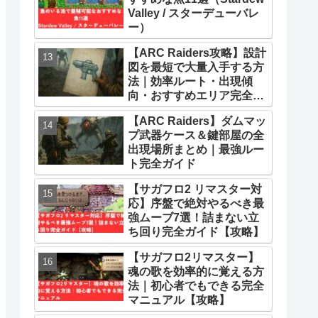
Valley / スターデューバレ
ー）
【ARC Raiders攻略】設計
図を最短で大量入手する方
法｜効率ルート・出現傾
向・おすすめエリア完全ま
とめ
【ARC Raiders】ダムマッ
プ武器ケース＆鍵部屋の全
出現場所まとめ｜最強ルー
ト完全ガイド
【サガフロ2 リマスター対
応】序盤で絶対やるべき最
強ムーブ7選！詰まない立
ち回り完全ガイド【攻略】
【サガフロ2リマスター】
魂の歌を効率的に覚える方
法｜初心者でもできる完全
マニュアル【攻略】