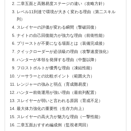
二章五面と高難易度ステージの違い（攻略方針）
レベル11到達で環境が大きく変わる理由（第二スキル
列）
スレイヤーの評価が変わる瞬間（撃破回復）
ナイトの自己回復能力が強力な理由（前衛性能）
プリーストが不要になる場面とは（装備完成後）
クイックローダーが必須級の理由（攻撃速度強化）
ハンターが本領を発揮する理由（中盤以降）
フロストボルトが優秀な理由（凍結性能）
ソーサラーとの比較ポイント（範囲火力）
レンジャーの強みと弱点（育成難易度）
ハンター前衛運用が強い理由（最前列配置）
スレイヤーが弱いと言われる原因（育成不足）
最大体力強化の重要性（生存力向上）
スレイヤーの高火力が魅力な理由（一撃性能）
二章五面おすすめ編成例（監視者周回）